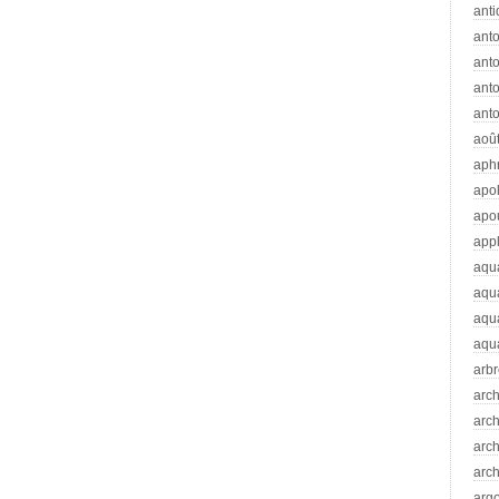
anti
ant
anto
ant
anto
aoû
aph
apo
apo
app
aqu
aqu
aqua
aqua
arb
arc
arc
arch
arch
arg