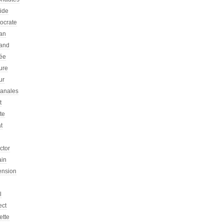
tide
tocrate
an
and
ée
ure
ur
sanales
t
ste
at
ictor
ain
ension
l
ect
ette