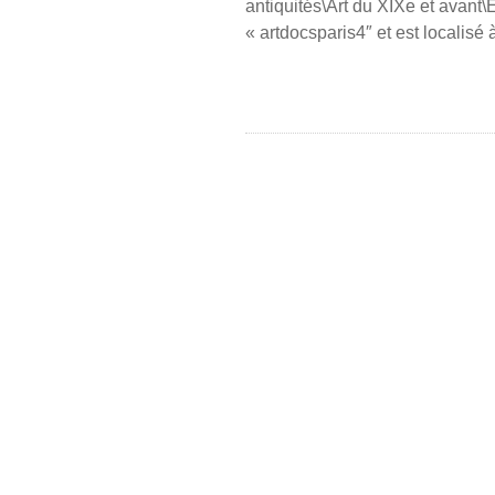
antiquités\Art du XIXe et avant\
« artdocsparis4″ et est localisé 