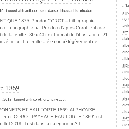
affl
019
, tagged with
antique
,
corot
,
danse
,
lithographie
,
pirodon
.
afri
aga
TIQUE 1875, PirodonCOROT – Lithographie :
aigl
. Lithographie par Pirodon d’après Corot. Publiée
aitz
 la feuille : 30 x 43 cm. Format de l’illustration : 21
alai
r vélin fort. La feuille a été coupé légèrement de
albe
albe
albi
albr
alb
ale
te 1869
ale
ale
ale
h, 2018
, tagged with
corot
,
forte
,
paysage
.
ale
869SONNETS ET EAU FORTE 1869. ALPHONSE
ale
item « COROT PAYSAGE EAU FORTE 1869″ est
ale
illet 2018. Il est dans la catégorie « Art,
alex