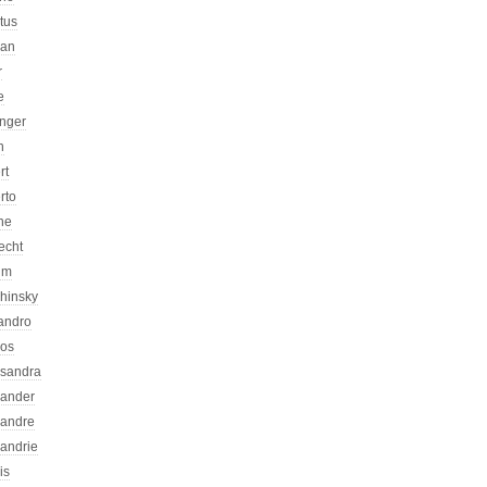
atus
can
r
e
inger
n
rt
rto
ne
echt
um
chinsky
jandro
kos
ssandra
xander
xandre
xandrie
is