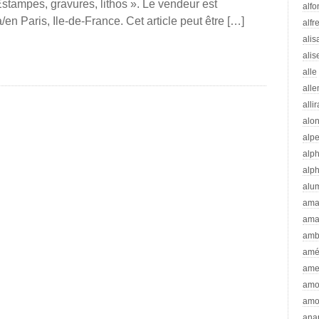
Estampes, gravures, lithos ». Le vendeur est
alfo
à/en Paris, Ile-de-France. Cet article peut être […]
alfr
alis
alis
alle
all
alli
alo
alp
alp
alp
alu
ama
ama
amb
amé
ame
amo
amo
ana