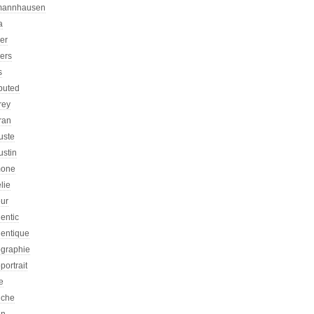
mannhausen
a
ier
iers
s
ibuted
rey
ran
uste
ustin
one
lie
eur
entic
hentique
ographie
portrait
e
iche