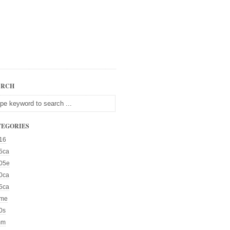
ARCH
TEGORIES
16
5ca
05e
0ca
5ca
me
0s
mm