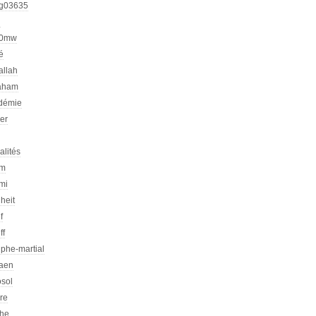
g03635
h
00mw
é
allah
aham
démie
er
alités
am
mi
heit
f
ff
phe-martial
iaen
osol
ire
che