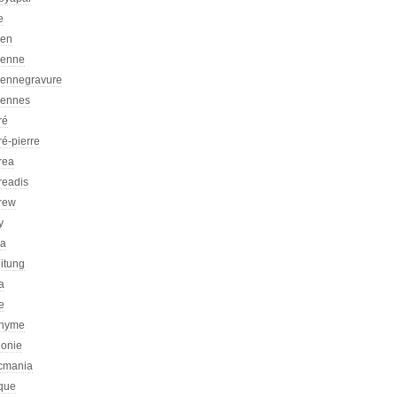
e
ien
ienne
iennegravure
iennes
ré
é-pierre
rea
readis
rew
y
ca
itung
a
e
nyme
honie
icmania
ique