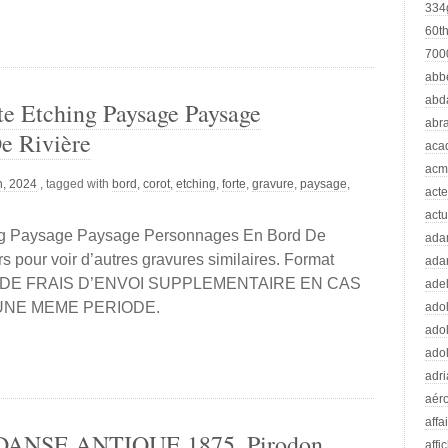
334
60t
70
abb
abd
te Etching Paysage Paysage
abr
e Rivière
aca
acm
h, 2024
, tagged with
bord
,
corot
,
etching
,
forte
,
gravure
,
paysage
,
acte
actu
ing Paysage Paysage Personnages En Bord De
ad
s pour voir d’autres gravures similaires. Format
ada
. PAS DE FRAIS D’ENVOI SUPPLEMENTAIRE EN CAS
adel
UNE MEME PERIODE.
adol
adol
adol
adr
aér
affa
 DANSE ANTIQUE 1875, Pirodon
affi