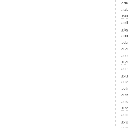
ast
atal
atel
atel
atla
attr
aub
aud
aug
aug
aum
auré
aut
auth
aut
aut
auto
autr
autr