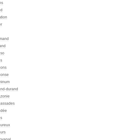
ns
ed
ation
er
emand
rand
nso
es
hons
honse
minum
nd-durand
zonie
assades
dée
s
ureux
urs
pyapal