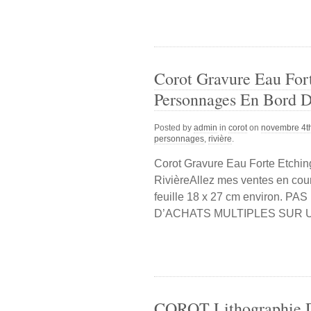
Corot Gravure Eau For
Personnages En Bord D
Posted by
admin
in
corot
on
novembre 4t
personnages
,
rivière
.
Corot Gravure Eau Forte Etch
RivièreAllez mes ventes en cour
feuille 18 x 27 cm environ
D’ACHATS MULTIPLES SUR 
COROT Lithographie