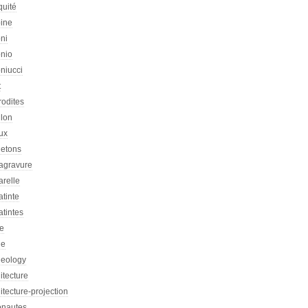
quité
oine
ni
onio
niucci
t
rodites
llon
ux
letons
agravure
arelle
tinte
tintes
re
he
heology
itecture
itecture-projection
onautes