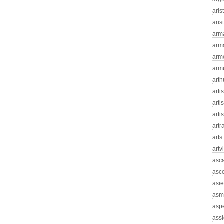
aris
aris
arm
arm
arm
arm
arth
arti
artis
arti
artr
arts
artv
asc
asc
asie
asm
asp
assi