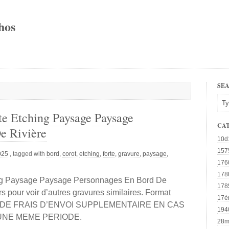
hos
SE
te Etching Paysage Paysage
CA
e Rivière
10d
157
2025
, tagged with
bord
,
corot
,
etching
,
forte
,
gravure
,
paysage
,
176
178
ing Paysage Paysage Personnages En Bord De
178
s pour voir d’autres gravures similaires. Format
17è
. PAS DE FRAIS D’ENVOI SUPPLEMENTAIRE EN CAS
194
UNE MEME PERIODE.
28