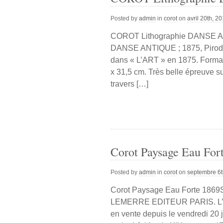
Posted by
admin
in
corot
on
avril 20th, 2
COROT Lithographie DANSE AN
DANSE ANTIQUE ; 1875, Pirodon
dans « L’ART » en 1875. Format de
x 31,5 cm. Très belle épreuve su
travers […]
Corot Paysage Eau For
Posted by
admin
in
corot
on
septembre 6t
Corot Paysage Eau Forte 1
LEMERRE EDITEUR PARIS. L’
en vente depuis le vendredi 20 ju