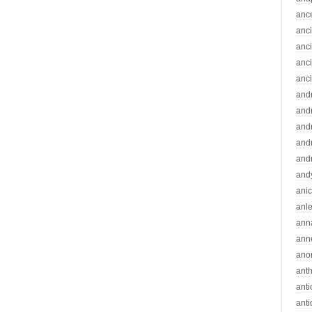
anc
anc
anc
anc
anc
and
andr
and
and
and
and
ani
anle
ann
ann
ano
ant
ant
ant