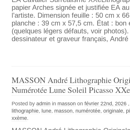
papier Arches signée et justifiée EA a
l’artiste. Dimension feuille : 50 cm x 
planche : 39 cm x 57,5 cm. État : bon 
(quelques légers défauts, voir photos).
dessinateur et graveur français, Andr
MASSON André Lithographie Origi
Numérotée Lune Soleil Picasso XX
Posted by
admin
in
masson
on
février 22nd, 2026
lithographie
,
lune
,
masson
,
numérotée
,
originale
,
p
xxème
.