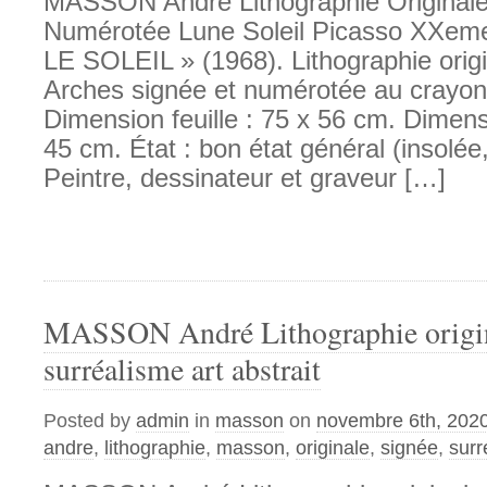
MASSON André Lithographie Original
Numérotée Lune Soleil Picasso XXe
LE SOLEIL » (1968). Lithographie origi
Arches signée et numérotée au crayon p
Dimension feuille : 75 x 56 cm. Dimens
45 cm. État : bon état général (insolée,
Peintre, dessinateur et graveur […]
MASSON André Lithographie origin
surréalisme art abstrait
Posted by
admin
in
masson
on
novembre 6th, 202
andre
,
lithographie
,
masson
,
originale
,
signée
,
surr