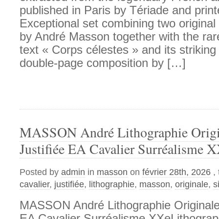
published in Paris by Tériade and prin
Exceptional set combining two original 
by André Masson together with the rar
text « Corps célestes » and its striking 
double-page composition by […]
MASSON André Lithographie Origi
Justifiée EA Cavalier Surréalisme 
Posted by
admin
in
masson
on
février 28th, 2026
,
cavalier
,
justifiée
,
lithographie
,
masson
,
originale
,
s
MASSON André Lithographie Originale 
EA Cavalier Surréalisme XXeLithograph