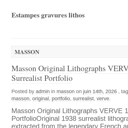
Estampes gravures lithos
MASSON
Masson Original Lithographs VER
Surrealist Portfolio
Posted by
admin
in
masson
on
juin 14th, 2026
, ta
masson
,
original
,
portfolio
,
surrealist
,
verve
.
Masson Original Lithographs VERVE 19
PortfolioOriginal 1938 surrealist litho
extracted from the legendary French 