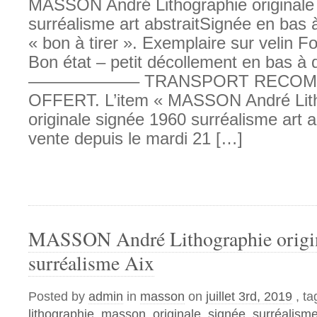
MASSON André Lithographie originale
surréalisme art abstraitSignée en bas à 
« bon à tirer ». Exemplaire sur velin 
Bon état – petit décollement en bas à d
——————– TRANSPORT RECOM
OFFERT. L’item « MASSON André Lit
originale signée 1960 surréalisme art a
vente depuis le mardi 21 […]
MASSON André Lithographie origin
surréalisme Aix
Posted by
admin
in
masson
on
juillet 3rd, 2019
, t
lithographie
,
masson
,
originale
,
signée
,
surréalism