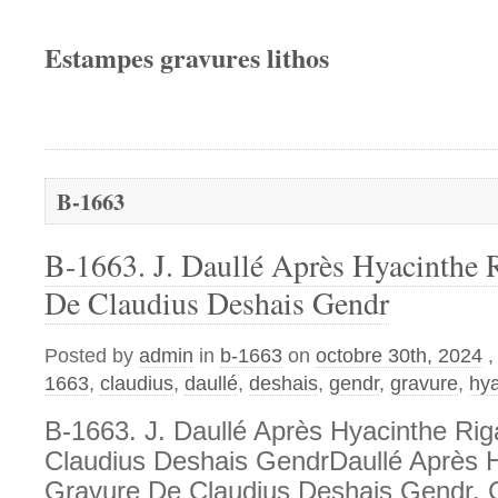
Estampes gravures lithos
B-1663
B-1663. J. Daullé Après Hyacinthe 
De Claudius Deshais Gendr
Posted by
admin
in
b-1663
on
octobre 30th, 2024
,
1663
,
claudius
,
daullé
,
deshais
,
gendr
,
gravure
,
hya
B-1663. J. Daullé Après Hyacinthe Ri
Claudius Deshais GendrDaullé Après 
Gravure De Claudius Deshais Gendr. Ce