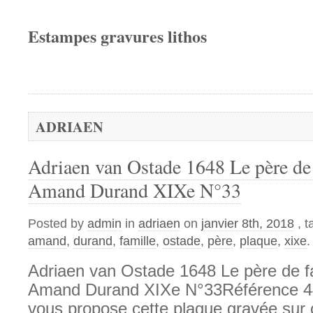
Estampes gravures lithos
ADRIAEN
Adriaen van Ostade 1648 Le père de
Amand Durand XIXe N°33
Posted by
admin
in
adriaen
on
janvier 8th, 2018
, 
amand
,
durand
,
famille
,
ostade
,
père
,
plaque
,
xixe
.
Adriaen van Ostade 1648 Le père de f
Amand Durand XIXe N°33Référence 
vous propose cette plaque gravée sur 