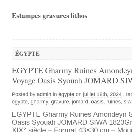
Estampes gravures lithos
ÉGYPTE
EGYPTE Gharmy Ruines Amonde
Voyage Oasis Syouah JOMARD SI
Posted by
admin
in
égypte
on
juillet 18th, 2024
, t
egypte
,
gharmy
,
gravure
,
jomard
,
oasis
,
ruines
,
siw
EGYPTE Gharmy Ruines Amondeyn 
Oasis Syouah JOMARD SIWA 1823Gra
XIX° siècle – Format 43×30 cm – Mouil