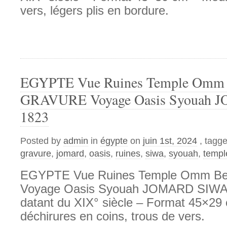
vers, légers plis en bordure.
EGYPTE Vue Ruines Temple Omm
GRAVURE Voyage Oasis Syouah
1823
Posted by
admin
in
égypte
on
juin 1st, 2024
, tagg
gravure
,
jomard
,
oasis
,
ruines
,
siwa
,
syouah
,
templ
EGYPTE Vue Ruines Temple Omm 
Voyage Oasis Syouah JOMARD SIWA
datant du XIX° siècle – Format 45×29 
déchirures en coins, trous de vers.