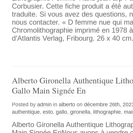
Corbusier. Cette fiche produit a été a
traduite. Si vous avez des questions, n
nous contacter. « D femme nue qui ma
Chromolithographie imprimé en 1978 à
d’Atlantis Verlag, Fribourg. 26 x 40 cm
Alberto Gironella Authentique Lith
Gallo Main Signée En
Posted by
admin
in
alberto
on
décembre 26th, 202
authentique
,
esto
,
gallo
,
gironella
,
lithographie
,
mai
Alberto Gironella Authentique Lithogra
Main Signée EnNous avons à vendre c