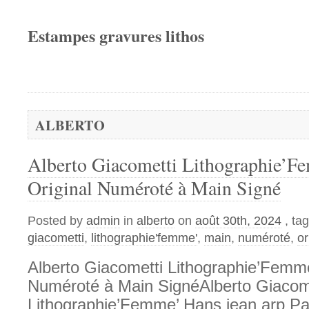
Estampes gravures lithos
ALBERTO
Alberto Giacometti Lithographie’
Original Numéroté à Main Signé
Posted by
admin
in
alberto
on
août 30th, 2024
, ta
giacometti
,
lithographie'femme'
,
main
,
numéroté
,
or
Alberto Giacometti Lithographie’Femm
Numéroté à Main SignéAlberto Giacom
Lithographie’Femme’ Hans jean arp Pa