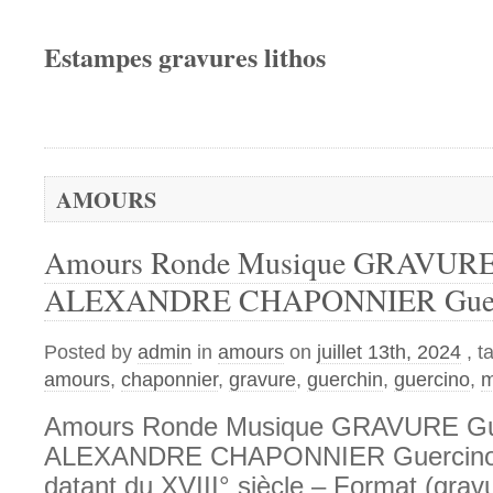
Estampes gravures lithos
AMOURS
Amours Ronde Musique GRAVURE
ALEXANDRE CHAPONNIER Guerc
Posted by
admin
in
amours
on
juillet 13th, 2024
, 
amours
,
chaponnier
,
gravure
,
guerchin
,
guercino
,
m
Amours Ronde Musique GRAVURE Gu
ALEXANDRE CHAPONNIER Guercino 
datant du XVIII° siècle – Format (grav