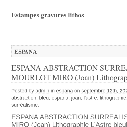
Estampes gravures lithos
ESPANA
ESPANA ABSTRACTION SURRE
MOURLOT MIRO (Joan) Lithographi
Posted by
admin
in
espana
on
septembre 12th, 20
abstraction
,
bleu
,
espana
,
joan
,
l'astre
,
lithographie
surréalisme
.
ESPANA ABSTRACTION SURREAL
MIRO (Joan) Lithographie L’Astre bleu