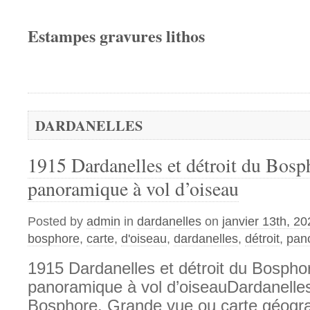
Estampes gravures lithos
DARDANELLES
1915 Dardanelles et détroit du Bosp
panoramique à vol d’oiseau
Posted by
admin
in
dardanelles
on
janvier 13th, 2
bosphore
,
carte
,
d'oiseau
,
dardanelles
,
détroit
,
pan
1915 Dardanelles et détroit du Bospho
panoramique à vol d’oiseauDardanelles 
Bosphore. Grande vue ou carte géogr