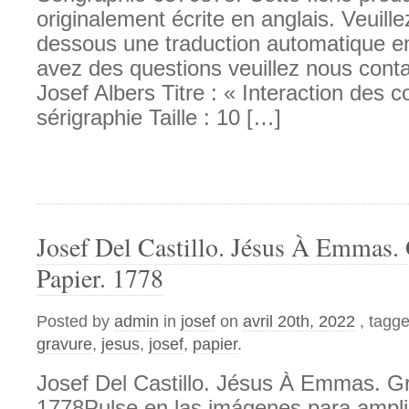
originalement écrite en anglais. Veuille
dessous une traduction automatique en
avez des questions veuillez nous contac
Josef Albers Titre : « Interaction des 
sérigraphie Taille : 10 […]
Josef Del Castillo. Jésus À Emmas.
Papier. 1778
Posted by
admin
in
josef
on
avril 20th, 2022
, tagg
gravure
,
jesus
,
josef
,
papier
.
Josef Del Castillo. Jésus À Emmas. Gr
1778Pulse en las imágenes para ampli