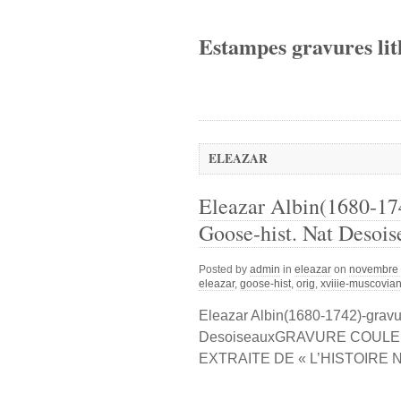
Estampes gravures lit
ELEAZAR
Eleazar Albin(1680-17
Goose-hist. Nat Desois
Posted by
admin
in
eleazar
on
novembre 
eleazar
,
goose-hist
,
orig
,
xviiie-muscovia
Eleazar Albin(1680-1742)-gravu
DesoiseauxGRAVURE COULEU
EXTRAITE DE « L’HISTOIRE