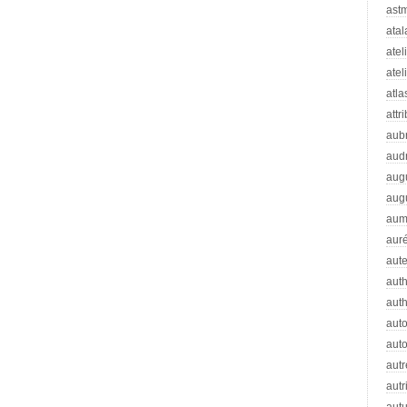
ast
atal
atel
atel
atla
attr
aub
aud
aug
aug
aum
auré
aut
auth
aut
aut
auto
autr
autr