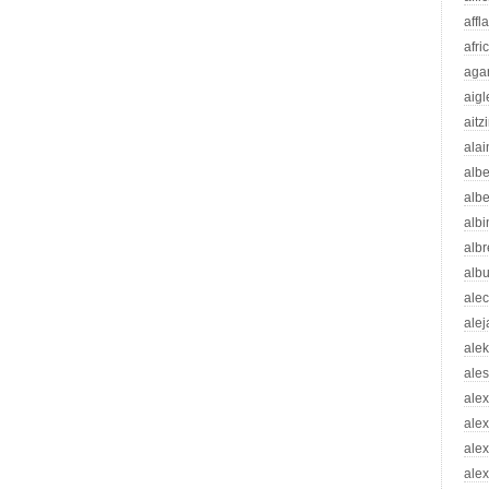
affl
afri
aga
aigl
aitz
alai
albe
albe
albi
albr
alb
ale
ale
ale
ale
ale
ale
ale
alex