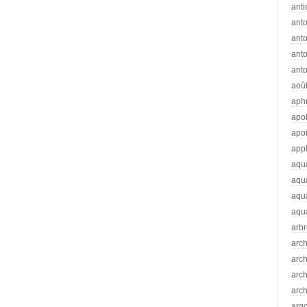
anti
ant
anto
ant
anto
aoû
aph
apo
apo
app
aqu
aqu
aqua
aqua
arb
arc
arc
arch
arch
arg