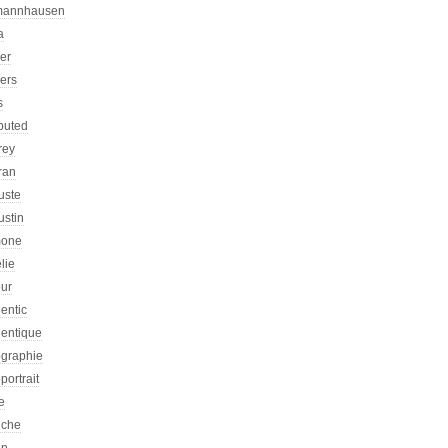
mannhausen
a
ier
iers
s
ibuted
rey
ran
uste
ustin
one
lie
eur
entic
hentique
ographie
portrait
e
iche