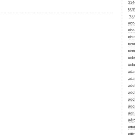
334
60t
70
abb
abd
abr
aca
acm
acte
actu
ad
ada
adel
adol
adol
adol
adr
aér
affa
affi