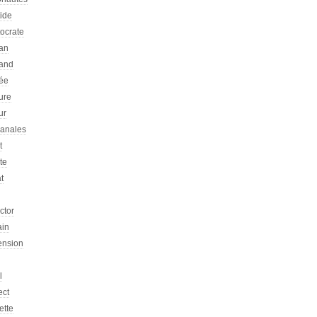
tide
tocrate
an
and
ée
ure
ur
sanales
t
ste
at
ictor
ain
ension
l
ect
ette