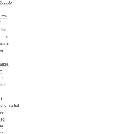
g03635
h
00mw
é
allah
aham
démie
er
alités
am
mi
heit
f
ff
phe-martial
iaen
osol
ire
che