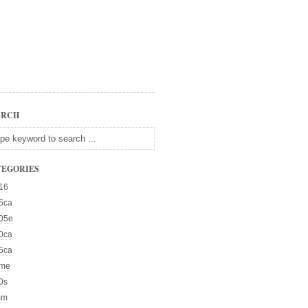
ARCH
TEGORIES
16
5ca
05e
0ca
5ca
me
0s
mm