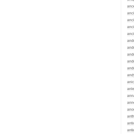
anc
anc
anc
anc
anc
and
andr
and
and
and
and
ani
anle
ann
ann
ano
ant
ant
ant