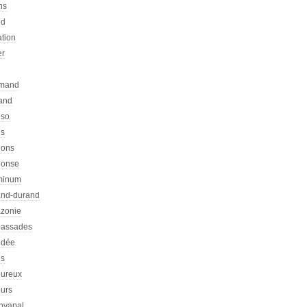
ns
ed
ation
er
emand
rand
nso
es
hons
honse
minum
nd-durand
zonie
assades
dée
s
ureux
urs
pyapal