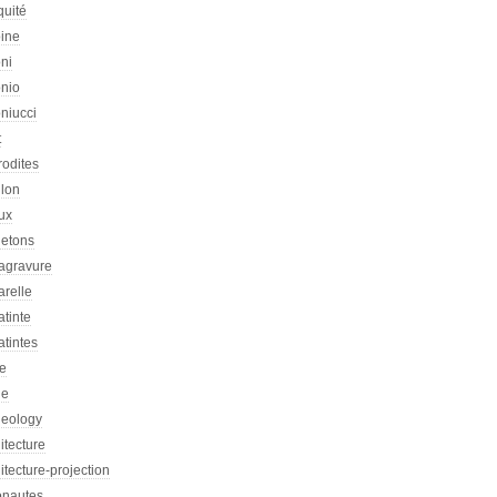
quité
oine
ni
onio
niucci
t
rodites
llon
ux
letons
agravure
arelle
tinte
tintes
re
he
heology
itecture
itecture-projection
onautes