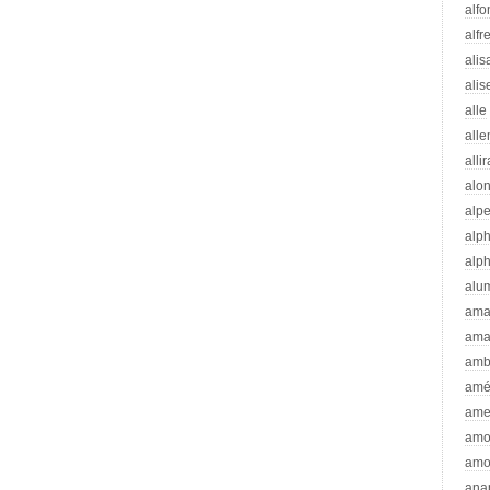
alfo
alfr
alis
alis
alle
all
alli
alo
alp
alp
alp
alu
ama
ama
amb
amé
ame
amo
amo
ana