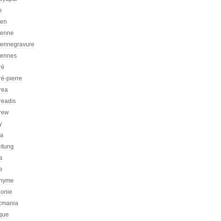
e
ien
ienne
iennegravure
iennes
ré
é-pierre
rea
readis
rew
y
ca
itung
a
e
nyme
honie
icmania
ique