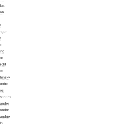
atus
can
r
e
inger
n
rt
rto
ne
echt
um
chinsky
jandro
kos
ssandra
xander
xandre
xandrie
is