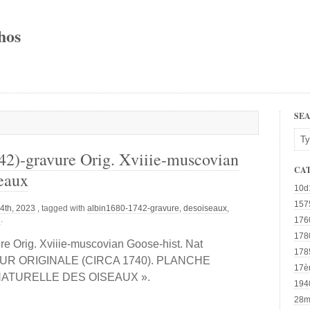
hos
SE
42)-gravure Orig. Xviiie-muscovian
CA
eaux
10d
157
4th, 2023
, tagged with
albin1680-1742-gravure
,
desoiseaux
,
n
.
176
178
re Orig. Xviiie-muscovian Goose-hist. Nat
178
R ORIGINALE (CIRCA 1740). PLANCHE
17è
 NATURELLE DES OISEAUX ».
194
28