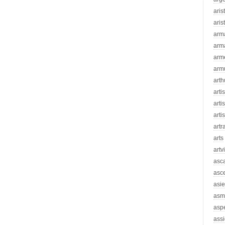
aris
aris
arm
arm
arm
arm
arth
arti
artis
arti
artr
arts
artv
asc
asc
asie
asm
asp
assi