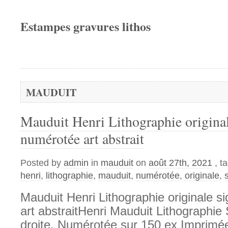
Estampes gravures lithos
MAUDUIT
Mauduit Henri Lithographie origina
numérotée art abstrait
Posted by
admin
in
mauduit
on
août 27th, 2021
, t
henri
,
lithographie
,
mauduit
,
numérotée
,
originale
,
Mauduit Henri Lithographie originale 
art abstraitHenri Mauduit Lithographie
droite. Numérotée sur 150 ex Imprimée