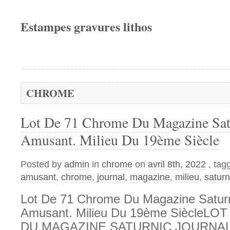
Estampes gravures lithos
CHROME
Lot De 71 Chrome Du Magazine Sat
Amusant. Milieu Du 19ème Siècle
Posted by
admin
in
chrome
on
avril 8th, 2022
, tag
amusant
,
chrome
,
journal
,
magazine
,
milieu
,
saturn
Lot De 71 Chrome Du Magazine Saturn
Amusant. Milieu Du 19ème SiècleL
DU MAGAZINE SATURNIC JOURNAL