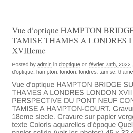
Vue d’optique HAMPTON BRIDG
TAMISE THAMES A LONDRES
XVIIIeme
Posted by
admin
in
d'optique
on
février 24th, 2022
d'optique
,
hampton
,
london
,
londres
,
tamise
,
thame
Vue d’optique HAMPTON BRIDGE S
THAMES A LONDRES LONDON XVII
PERSPECTIVE DU PONT NEUF CON
TAMISE A HAMPTON-COURT. Gravur
18eme siecle. Gravure sur papier verg
texte Coloris aquarelles d’époque Que
papier solide (voir les photos) 45 x 32