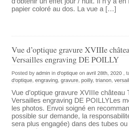
d’obtenir un effet jour / nuit. Il n’y a 
papier coloré au dos. La vue a […]
Vue d’optique gravure XVIIIe châ
Versailles engraving DE POILLY
Posted by
admin
in
d'optique
on
avril 28th, 2020
, 
d'optique
,
engraving
,
gravure
,
poilly
,
trianon
,
versai
Vue d’optique gravure XVIIIe châtea
Versailles engraving DE POILLYLes m
les photos. Envoi soigné en recomman
possible sur demande, la responsabili
sera plus engagée) dans des tubes ou