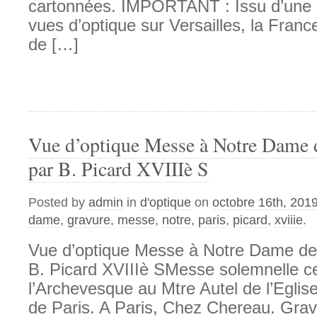
cartonnées. IMPORTANT : Issu d’une c
vues d’optique sur Versailles, la France
de […]
Vue d’optique Messe à Notre Dame d
par B. Picard XVIIIè S
Posted by
admin
in
d'optique
on
octobre 16th, 201
dame
,
gravure
,
messe
,
notre
,
paris
,
picard
,
xviiie
.
Vue d’optique Messe à Notre Dame de 
B. Picard XVIIIè SMesse solemnelle c
l’Archevesque au Mtre Autel de l’Egli
de Paris. A Paris, Chez Chereau. Grav