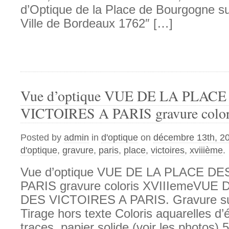
d’Optique de la Place de Bourgogne sur
Ville de Bordeaux 1762″ […]
Vue d’optique VUE DE LA PLACE
VICTOIRES A PARIS gravure color
Posted by
admin
in
d'optique
on
décembre 13th, 2
d'optique
,
gravure
,
paris
,
place
,
victoires
,
xviiième
.
Vue d’optique VUE DE LA PLACE DE
PARIS gravure coloris XVIIIemeVUE
DES VICTOIRES A PARIS. Gravure sur
Tirage hors texte Coloris aquarelles d
traces, papier solide (voir les photos) 