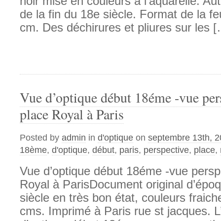
noir mise en couleurs à l’aquarelle. Au
de la fin du 18e siècle. Format de la feu
cm. Des déchirures et pliures sur les 
Vue d’optique début 18éme -vue pers
place Royal à Paris
Posted by
admin
in
d'optique
on
septembre 13th, 
18ème
,
d'optique
,
début
,
paris
,
perspective
,
place
,
Vue d’optique début 18éme -vue perspe
Royal à ParisDocument original d’épo
siècle en très bon état, couleurs fraic
cms. Imprimé à Paris rue st jacques. L