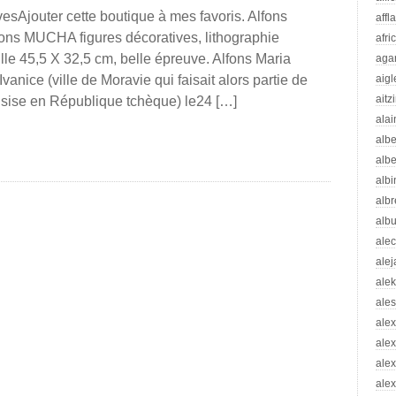
sAjouter cette boutique à mes favoris. Alfons
affl
ons MUCHA figures décoratives, lithographie
afri
ille 45,5 X 32,5 cm, belle épreuve. Alfons Maria
aga
nice (ville de Moravie qui faisait alors partie de
aigl
aitz
i sise en République tchèque) le24 […]
alai
albe
albe
albi
albr
alb
ale
ale
ale
ale
ale
ale
ale
alex