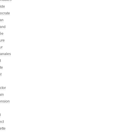
tide
tocrate
an
and
ée
ure
ur
sanales
t
ste
at
ictor
ain
ension
l
ect
ette