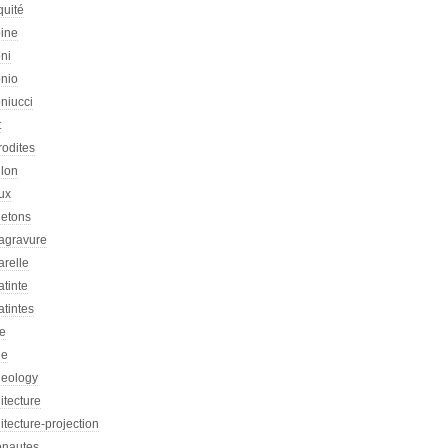
quité
oine
ni
onio
niucci
t
rodites
llon
ux
letons
agravure
arelle
tinte
tintes
re
he
heology
itecture
itecture-projection
onautes