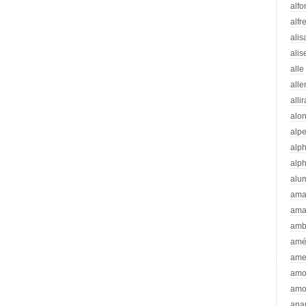
alfo
alfr
alis
alis
alle
all
alli
alo
alp
alp
alp
alu
ama
ama
amb
amé
ame
amo
amo
ana