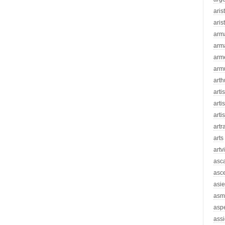
aris
aris
arm
arm
arm
arm
arth
arti
artis
arti
artr
arts
artv
asc
asc
asie
asm
asp
assi