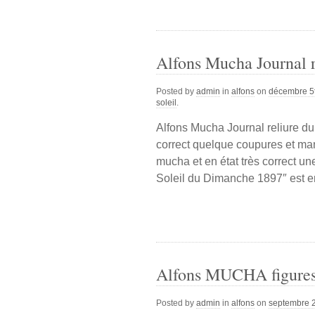
Alfons Mucha Journal 
Posted by
admin
in
alfons
on
décembre 5
soleil
.
Alfons Mucha Journal reliure du
correct quelque coupures et ma
mucha et en état très correct un
Soleil du Dimanche 1897″ est e
Alfons MUCHA figures
Posted by
admin
in
alfons
on
septembre 