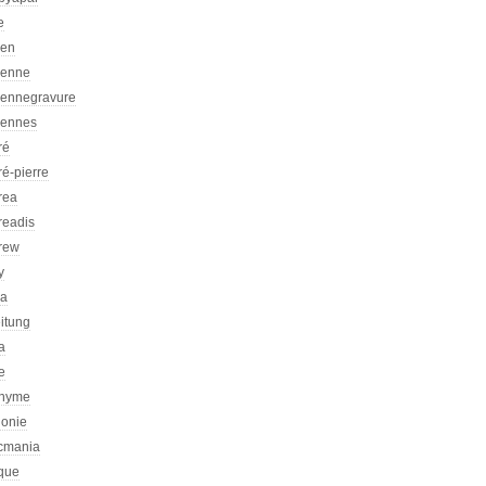
e
ien
ienne
iennegravure
iennes
ré
é-pierre
rea
readis
rew
y
ca
itung
a
e
nyme
honie
icmania
ique