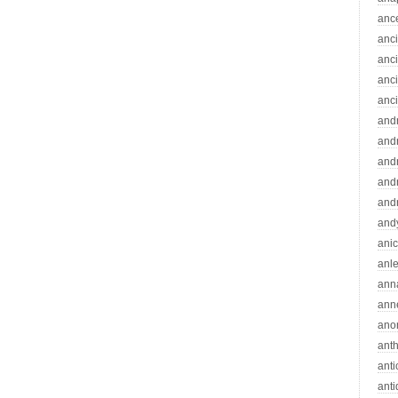
anc
anc
anc
anc
anc
and
andr
and
and
and
and
ani
anle
ann
ann
ano
ant
ant
ant