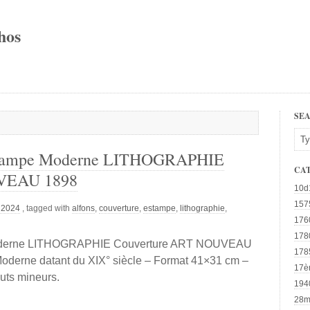
hos
SE
ampe Moderne LITHOGRAPHIE
CA
VEAU 1898
10d
157
, 2024
, tagged with
alfons
,
couverture
,
estampe
,
lithographie
,
176
178
erne LITHOGRAPHIE Couverture ART NOUVEAU
178
oderne datant du XIX° siècle – Format 41×31 cm –
17è
uts mineurs.
194
28