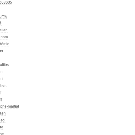
g03635
h
00mw
é
allah
aham
démie
er
alités
am
mi
heit
f
ff
phe-martial
iaen
osol
ire
che