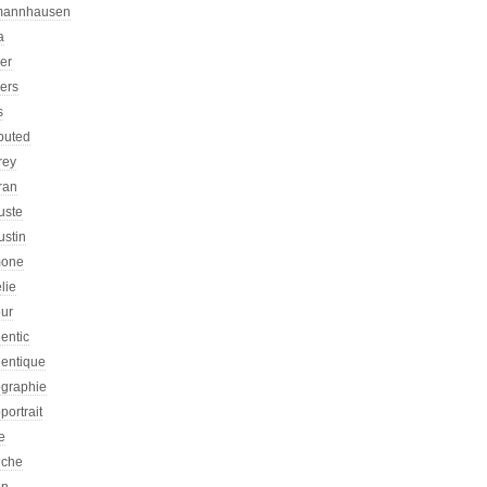
mannhausen
a
ier
iers
s
ibuted
rey
ran
uste
ustin
one
lie
eur
entic
hentique
ographie
portrait
e
iche