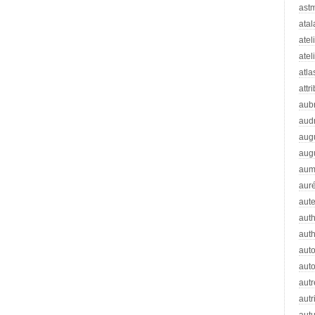
ast
atal
atel
atel
atla
attr
aub
aud
aug
aug
aum
auré
aut
auth
aut
aut
auto
autr
autr