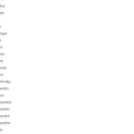
atus
can
r
e
inger
n
rt
rto
ne
echt
um
chinsky
jandro
kos
ssandra
xander
xandre
xandrie
is