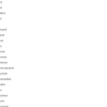
ns
ed
ation
er
emand
rand
nso
es
hons
honse
minum
nd-durand
zonie
assades
dée
s
ureux
urs
pyapal