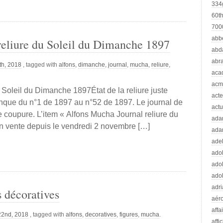
334
60t
70
abb
reliure du Soleil du Dimanche 1897
abd
abr
th, 2018
, tagged with
alfons
,
dimanche
,
journal
,
mucha
,
reliure
,
aca
acm
 Soleil du Dimanche 1897État de la reliure juste
acte
nque du n°1 de 1897 au n°52 de 1897. Le journal de
actu
e coupure. L’item « Alfons Mucha Journal reliure du
ad
n vente depuis le vendredi 2 novembre […]
ada
adel
adol
adol
adol
adr
 décoratives
aér
affa
22nd, 2018
, tagged with
alfons
,
decoratives
,
figures
,
mucha
.
affi