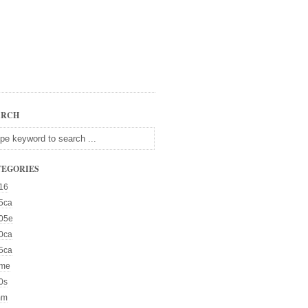
ARCH
TEGORIES
16
5ca
05e
0ca
5ca
me
0s
mm