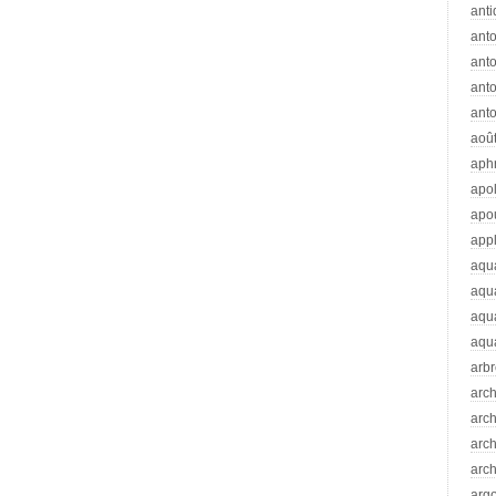
anti
ant
anto
ant
anto
aoû
aph
apo
apo
app
aqu
aqu
aqua
aqua
arb
arc
arc
arch
arch
arg