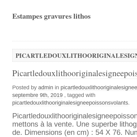
Estampes gravures lithos
PICARTLEDOUXLITHOORIGINALESIG
Picartledouxlithooriginalesigneepoi
Posted by
admin
in
picartledouxlithooriginalesigne
septembre 9th, 2019
, tagged with
picartledouxlithooriginalesigneepoissonsvolants
.
Picartledouxlithooriginalesigneepoiss
mettons à la vente. Une superbe lithog
de. Dimensions (en cm) : 54 X 76. Num