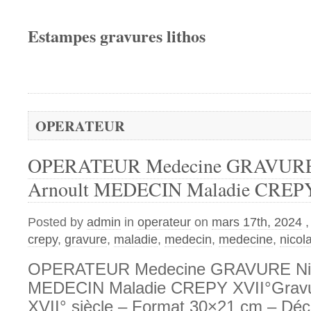
Estampes gravures lithos
OPERATEUR
OPERATEUR Medecine GRAVURE 
Arnoult MEDECIN Maladie CREP
Posted by
admin
in
operateur
on
mars 17th, 2024
crepy
,
gravure
,
maladie
,
medecin
,
medecine
,
nicol
OPERATEUR Medecine GRAVURE Nico
MEDECIN Maladie CREPY XVII°Gravur
XVII° siècle – Format 30×21 cm – Déc