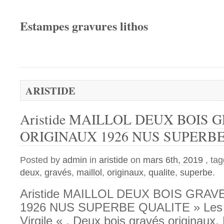
Estampes gravures lithos
ARISTIDE
Aristide MAILLOL DEUX BOIS 
ORIGINAUX 1926 NUS SUPERB
Posted by
admin
in
aristide
on
mars 6th, 2019
, ta
deux
,
gravés
,
maillol
,
originaux
,
qualite
,
superbe
.
Aristide MAILLOL DEUX BOIS GRA
1926 NUS SUPERBE QUALITE » Les 
Virgile « . Deux bois gravés originaux