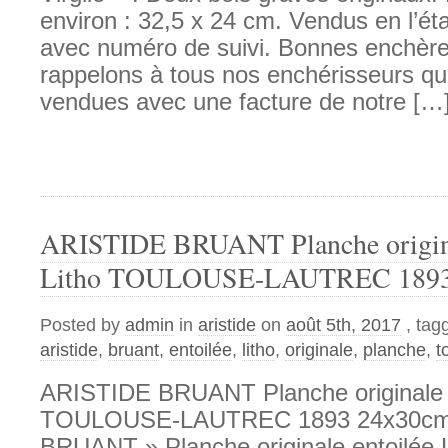
environ : 32,5 x 24 cm. Vendus en l’ét
avec numéro de suivi. Bonnes enchère
rappelons à tous nos enchérisseurs qu
vendues avec une facture de notre […
ARISTIDE BRUANT Planche origina
Litho TOULOUSE-LAUTREC 1893
Posted by
admin
in
aristide
on
août 5th, 2017
, tag
aristide
,
bruant
,
entoilée
,
litho
,
originale
,
planche
,
t
ARISTIDE BRUANT Planche originale e
TOULOUSE-LAUTREC 1893 24x30cm
BRUANT » Planche originale entoilé