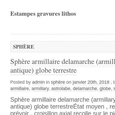
Estampes gravures lithos
SPHÈRE
Sphère armillaire delamarche (armill
antique) globe terrestre
Posted by
admin
in
sphère
on
janvier 20th, 2018
, 
armillaire
,
armillary
,
astrolabe
,
delamarche
,
globe
,
Sphère armillaire delamarche (armillar
antique) globe terrestreÉtat moyen , re
prévoir , croisillon axial recolle sur le