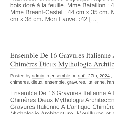
bois doré à la feuille. Mme Bataillon :
Mme Breant-Castel : 44 cm x 35 cm. M
cm x 38 cm. Mon Fauvet :42 […]
Ensemble De 16 Gravures Italienne 
Chimères Dieux Mythologie Archit
Posted by
admin
in
ensemble
on
août 27th, 2024
,
chimères
,
dieux
,
ensemble
,
gravures
,
italienne
,
l'a
Ensemble De 16 Gravures Italienne A 
Chimères Dieux Mythologie ArchitecE
Gravures Italienne A L’antique Chimèr
Mythologie Architecture. Mouillures et