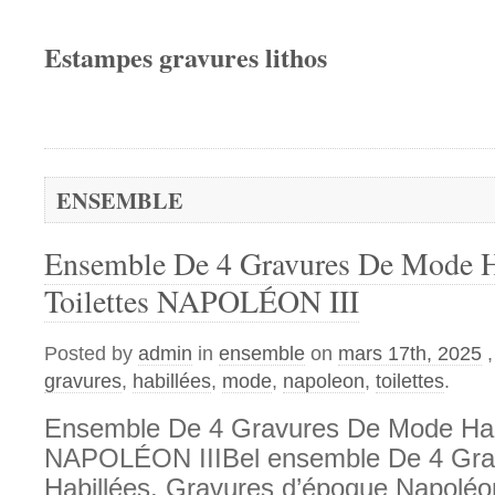
Estampes gravures lithos
ENSEMBLE
Ensemble De 4 Gravures De Mode H
Toilettes NAPOLÉON III
Posted by
admin
in
ensemble
on
mars 17th, 2025
gravures
,
habillées
,
mode
,
napoleon
,
toilettes
.
Ensemble De 4 Gravures De Mode Habi
NAPOLÉON IIIBel ensemble De 4 Gr
Habillées. Gravures d’époque Napoléon