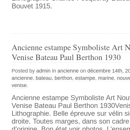
Bouvet 1915.
Ancienne estampe Symboliste Art 
Venise Bateau Paul Berthon 1930
Posted by
admin
in
ancienne
on
décembre 14th, 2
ancienne
,
bateau
,
berthon
,
estampe
,
marine
,
nouv
venise
.
Ancienne estampe Symboliste Art Nou
Venise Bateau Paul Berthon 1930Veni
Lithographie. Belle épreuve sur vélin s
droite. Toutes marges, dans son cadre
d’origine. Bon état voir photos. L’ense