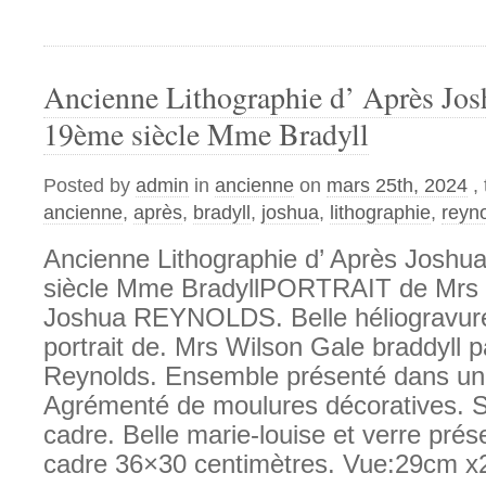
Ancienne Lithographie d’ Après Jo
19ème siècle Mme Bradyll
Posted by
admin
in
ancienne
on
mars 25th, 2024
,
ancienne
,
après
,
bradyll
,
joshua
,
lithographie
,
reyn
Ancienne Lithographie d’ Après Josh
siècle Mme BradyllPORTRAIT de Mrs
Joshua REYNOLDS. Belle héliogravure
portrait de. Mrs Wilson Gale braddyll 
Reynolds. Ensemble présenté dans un 
Agrémenté de moulures décoratives. S
cadre. Belle marie-louise et verre pré
cadre 36×30 centimètres. Vue:29cm x