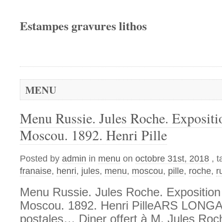
Estampes gravures lithos
MENU
Menu Russie. Jules Roche. Expositi
Moscou. 1892. Henri Pille
Posted by
admin
in
menu
on
octobre 31st, 2018
, 
franaise
,
henri
,
jules
,
menu
,
moscou
,
pille
,
roche
,
r
Menu Russie. Jules Roche. Exposition
Moscou. 1892. Henri PilleARS LONGA
postales… Diner offert à M. Jules Roch