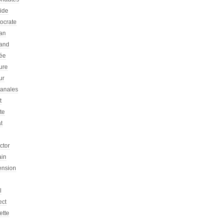
tide
tocrate
an
and
ée
ure
ur
sanales
t
ste
at
ictor
ain
ension
l
ect
ette