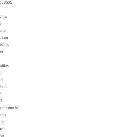
g03635
h
00mw
é
allah
aham
démie
er
alités
am
mi
heit
f
ff
phe-martial
iaen
osol
ire
che