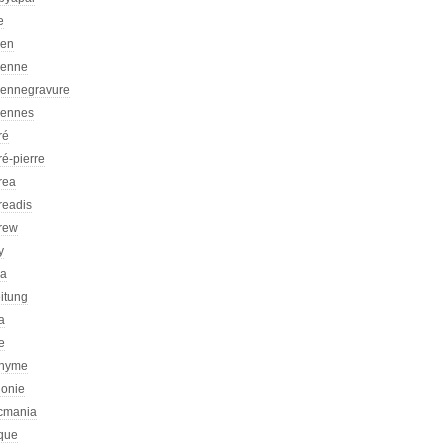
e
ien
ienne
iennegravure
iennes
ré
é-pierre
rea
readis
rew
y
ca
itung
a
e
nyme
honie
icmania
ique