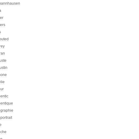
mannhausen
a
ier
iers
s
ibuted
rey
ran
uste
ustin
one
lie
eur
entic
hentique
ographie
portrait
e
iche