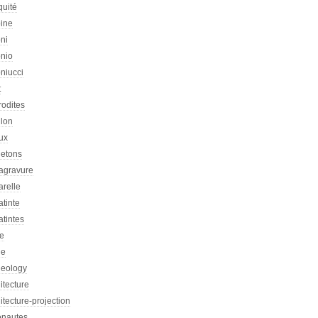
quité
oine
ni
onio
niucci
t
rodites
llon
ux
letons
agravure
arelle
tinte
tintes
re
he
heology
itecture
itecture-projection
onautes