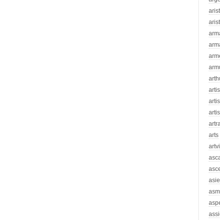
aris
aris
arm
arm
arm
arm
arth
arti
artis
arti
artr
arts
artv
asc
asc
asie
asm
asp
assi