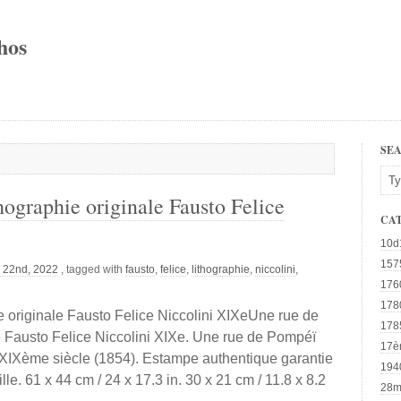
hos
SE
ographie originale Fausto Felice
CA
10d
157
 22nd, 2022
, tagged with
fausto
,
felice
,
lithographie
,
niccolini
,
176
178
 originale Fausto Felice Niccolini XIXeUne rue de
178
e Fausto Felice Niccolini XIXe. Une rue de Pompéï
17è
XIXème siècle (1854). Estampe authentique garantie
194
le. 61 x 44 cm / 24 x 17.3 in. 30 x 21 cm / 11.8 x 8.2
28