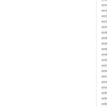
anc
anc
anc
anc
anc
and
andr
and
and
and
and
ani
anle
ann
ann
ano
ant
ant
ant