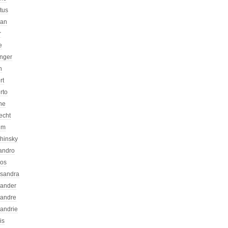
atus
can
r
e
inger
n
rt
rto
ne
echt
um
chinsky
jandro
kos
ssandra
xander
xandre
xandrie
is