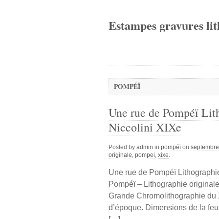
Estampes gravures lit
POMPÉÏ
Une rue de Pompéï Lith
Niccolini XIXe
Posted by
admin
in
pompéï
on
septembre
originale
,
pompei
,
xixe
.
Une rue de Pompéï Lithographie
Pompéï – Lithographie original
Grande Chromolithographie du 
d’époque. Dimensions de la feuil