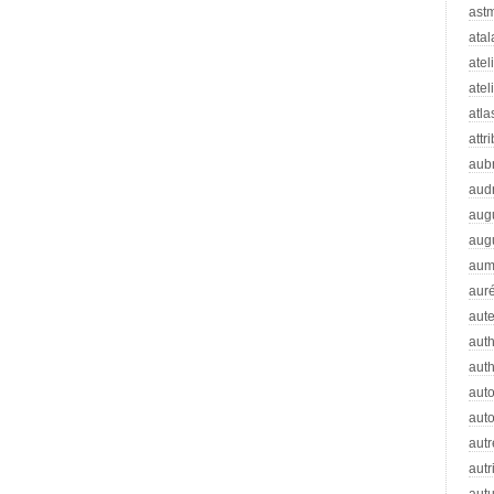
ast
atal
atel
atel
atla
attr
aub
aud
aug
aug
aum
auré
aut
auth
aut
aut
auto
autr
autr