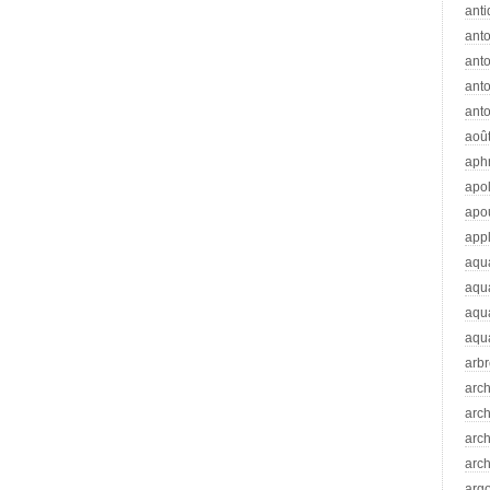
anti
ant
anto
ant
anto
aoû
aph
apo
apo
app
aqu
aqu
aqua
aqua
arb
arc
arc
arch
arch
arg