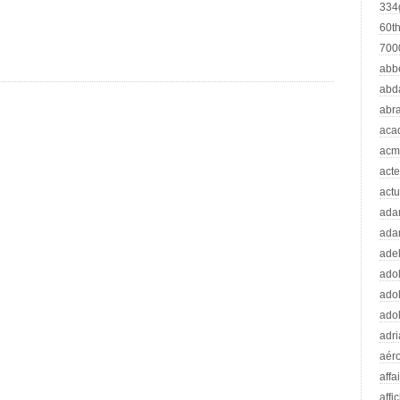
334
60t
70
abb
abd
abr
aca
acm
acte
actu
ad
ada
adel
adol
adol
adol
adr
aér
affa
affi