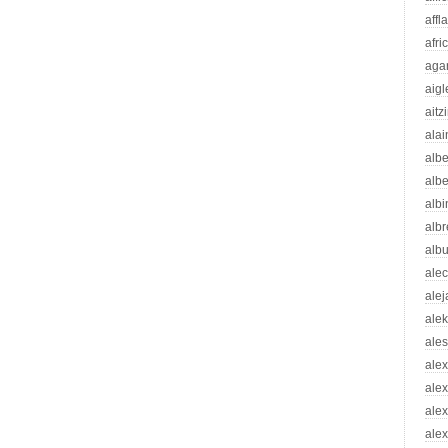
affl
afri
aga
aigl
aitz
alai
albe
albe
albi
albr
alb
ale
ale
ale
ale
ale
ale
ale
alex