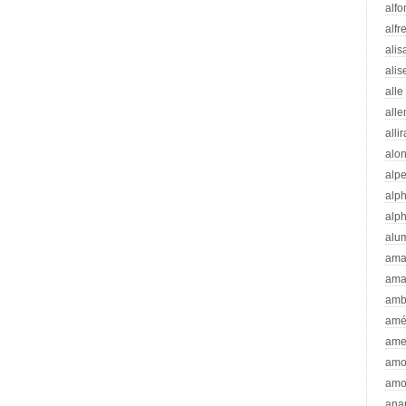
alfo
alfr
alis
alis
alle
all
alli
alo
alp
alp
alp
alu
ama
ama
amb
amé
ame
amo
amo
ana