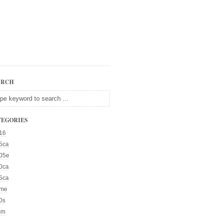
ARCH
TEGORIES
16
5ca
05e
0ca
5ca
me
0s
mm