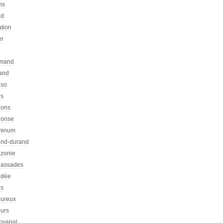
ns
ed
ation
er
emand
rand
nso
es
hons
honse
minum
nd-durand
zonie
assades
dée
s
ureux
urs
pyapal