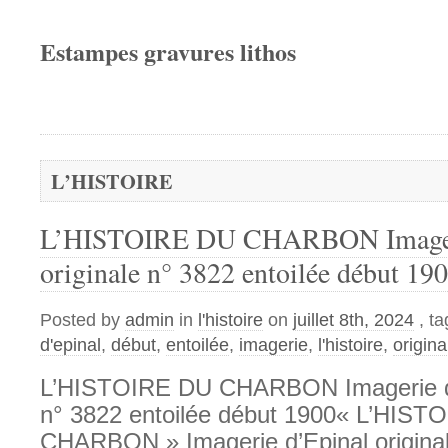
Estampes gravures lithos
L’HISTOIRE
L’HISTOIRE DU CHARBON Imageri
originale n° 3822 entoilée début 19
Posted by
admin
in
l'histoire
on
juillet 8th, 2024
, t
d'epinal
,
début
,
entoilée
,
imagerie
,
l'histoire
,
origina
L’HISTOIRE DU CHARBON Imagerie d’E
n° 3822 entoilée début 1900« L’HIST
CHARBON » Imagerie d’Epinal origina