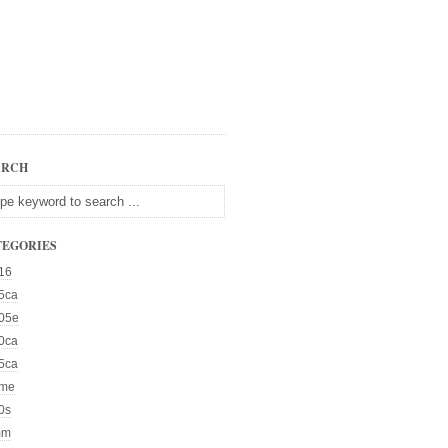
ARCH
TEGORIES
16
5ca
05e
0ca
5ca
me
0s
mm