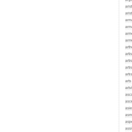
aris
aris
arm
arm
arm
arm
arth
arti
artis
arti
artr
arts
artv
asc
asc
asie
asm
asp
assi