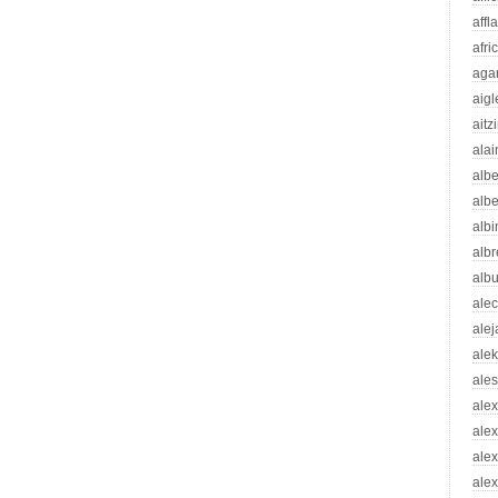
affl
afri
aga
aigl
aitz
alai
albe
albe
albi
albr
alb
ale
ale
ale
ale
ale
ale
ale
alex