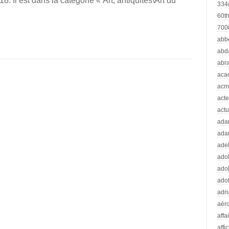
8. Il est dans la catégorie « Art, antiquités\Art du
334
60t
70
abb
abd
abr
aca
acm
acte
actu
ad
ada
adel
adol
adol
adol
adr
aér
affa
affi