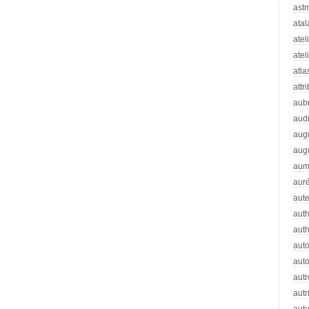
ast
atal
atel
atel
atla
attr
aub
aud
aug
aug
aum
auré
aut
auth
aut
aut
auto
autr
autr