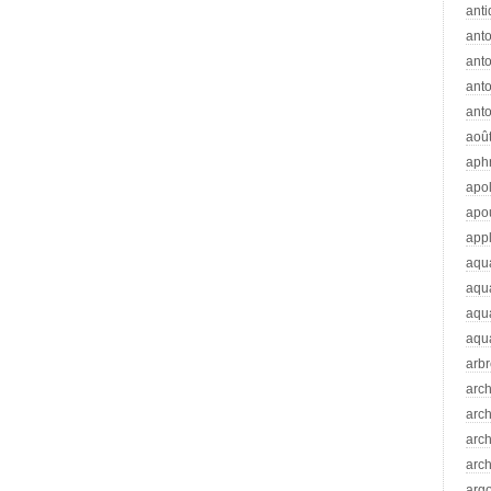
anti
ant
anto
ant
anto
aoû
aph
apo
apo
app
aqu
aqu
aqua
aqua
arb
arc
arc
arch
arch
arg