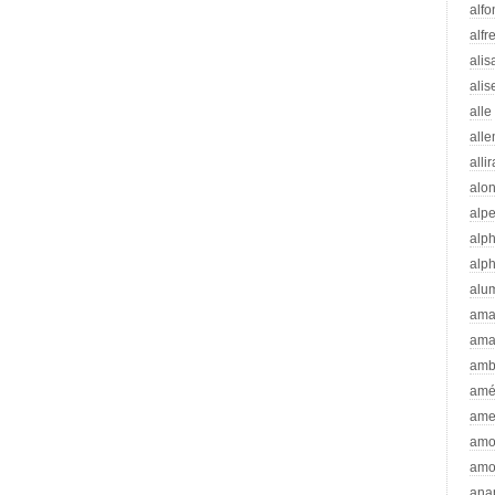
alfo
alfr
alis
alis
alle
all
alli
alo
alp
alp
alp
alu
ama
ama
amb
amé
ame
amo
amo
ana