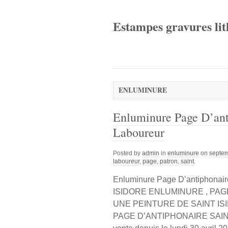
Estampes gravures lit
ENLUMINURE
Enluminure Page D’anti
Laboureur
Posted by
admin
in
enluminure
on
septem
laboureur
,
page
,
patron
,
saint
.
Enluminure Page D’antiphonair
ISIDORE ENLUMINURE , PAGE
UNE PEINTURE DE SAINT ISID
PAGE D’ANTIPHONAIRE SAIN