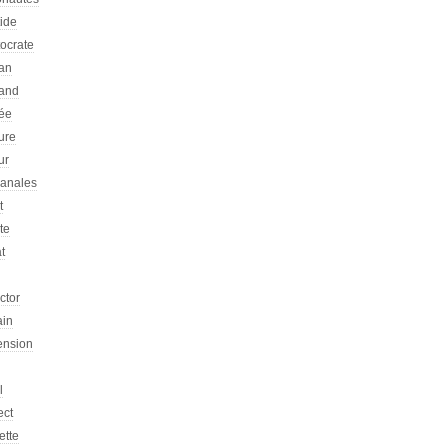
tide
tocrate
an
and
ée
ure
ur
sanales
t
ste
at
ictor
ain
ension
l
ect
ette