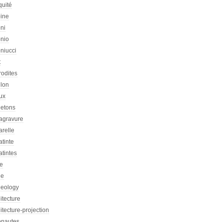
quité
oine
ni
onio
niucci
t
rodites
llon
ux
letons
agravure
arelle
tinte
tintes
re
he
heology
itecture
itecture-projection
onautes