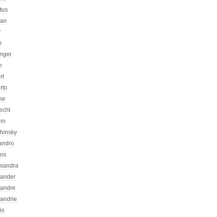
atus
can
r
e
inger
n
rt
rto
ne
echt
um
chinsky
jandro
kos
ssandra
xander
xandre
xandrie
is