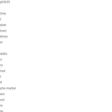
g03635
h
00mw
é
allah
aham
démie
er
alités
am
mi
heit
f
ff
phe-martial
iaen
osol
ire
che