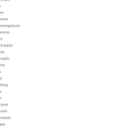
e
ien
ienne
iennegravure
iennes
ré
é-pierre
rea
readis
rew
y
ca
itung
a
e
nyme
honie
icmania
ique