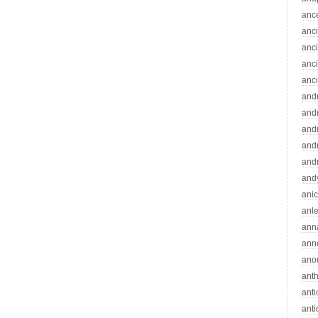
anc
anc
anc
anc
anc
and
andr
and
and
and
and
ani
anle
ann
ann
ano
ant
ant
ant