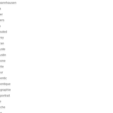
mannhausen
a
ier
iers
s
ibuted
rey
ran
uste
ustin
one
lie
eur
entic
hentique
ographie
portrait
e
iche