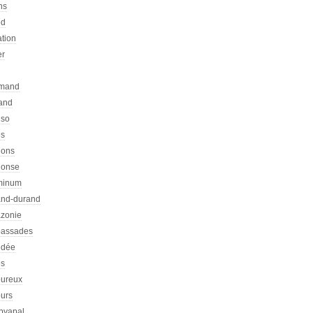
ns
ed
ation
er
emand
rand
nso
es
hons
honse
minum
nd-durand
zonie
assades
dée
s
ureux
urs
pyapal