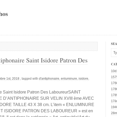
hos
SE
phonaire Saint Isidore Patron Des
CA
10d
157
bre 1st, 2018
, tagged with
d'antiphonaire
,
enluminure
,
isidore
,
176
178
e Saint Isidore Patron Des LaboureurSAINT
178
 D’ANTIPHONAIRE SUR VELIN XVIII ème AVEC
17è
ORE TAILLE 43 X 38 cm. L’item « ENLUMINURE
194
T ISIDORE PATRON DES LABOUREUR » est en
28