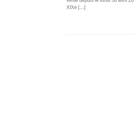
vente depuis le lundi 30 avril 201
XIXe […]