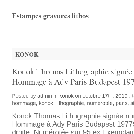
Estampes gravures lithos
KONOK
Konok Thomas Lithographie signée
Hommage à Ady Paris Budapest 19
Posted by
admin
in
konok
on
octobre 17th, 2019
, 
hommage
,
konok
,
lithographie
,
numérotée
,
paris
,
s
Konok Thomas Lithographie signée n
Hommage à Ady Paris Budapest 1977S
droite. Numérotée sur 95 ex Exemplaire