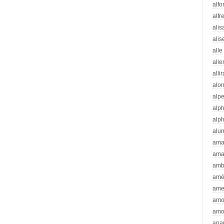
alfo
alfr
alis
alis
alle
all
alli
alo
alp
alp
alp
alu
ama
ama
amb
amé
ame
amo
amo
ana