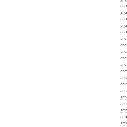
anc
anc
anc
anc
anc
and
andr
and
and
and
and
ani
anle
ann
ann
ano
ant
ant
ant