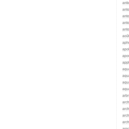
anti
ant
anto
ant
anto
aoû
aph
apo
apo
app
aqu
aqu
aqua
aqua
arb
arc
arc
arch
arch
arg