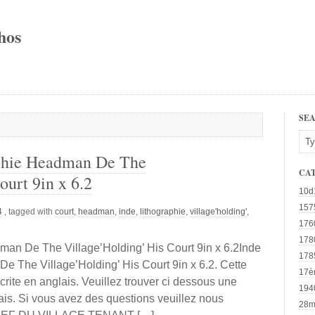
hos
SE
aphie Headman De The
CA
ourt 9in x 6.2
10d
157
4
, tagged with
court
,
headman
,
inde
,
lithographie
,
village'holding'
,
176
178
man De The Village’Holding’ His Court 9in x 6.2Inde
178
e The Village’Holding’ His Court 9in x 6.2. Cette
17è
écrite en anglais. Veuillez trouver ci dessous une
194
ais. Si vous avez des questions veuillez nous
28