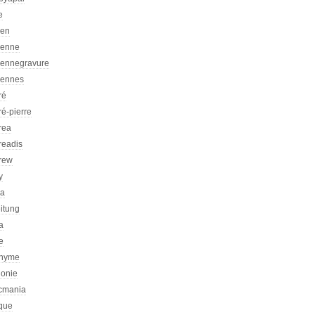
e
ien
ienne
iennegravure
iennes
ré
é-pierre
rea
readis
rew
y
ca
itung
a
e
nyme
honie
icmania
ique