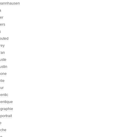
mannhausen
a
ier
iers
s
ibuted
rey
ran
uste
ustin
one
lie
eur
entic
hentique
ographie
portrait
e
iche