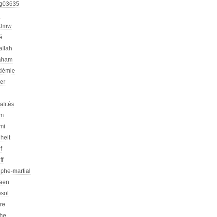
g03635
h
00mw
é
allah
aham
démie
er
alités
am
mi
heit
f
ff
phe-martial
iaen
osol
ire
che