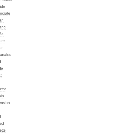
tide
tocrate
an
and
ée
ure
ur
sanales
t
ste
at
ictor
ain
ension
l
ect
ette