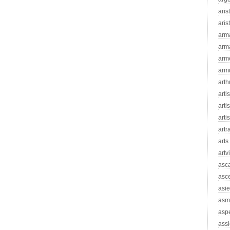
aris
aris
arm
arm
arm
arm
arth
arti
artis
arti
artr
arts
artv
asc
asc
asie
asm
asp
assi