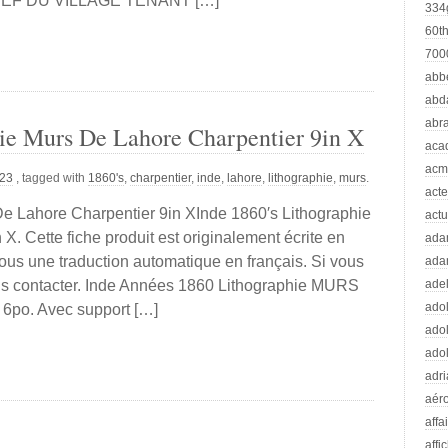
t CHEF DU VILLAGE TENANT […]
334
60t
70
abb
abd
abr
hie Murs De Lahore Charpentier 9in X
aca
acm
023
, tagged with
1860's
,
charpentier
,
inde
,
lahore
,
lithographie
,
murs
.
acte
De Lahore Charpentier 9in XInde 1860′s Lithographie
actu
. Cette fiche produit est originalement écrite en
ad
sous une traduction automatique en français. Si vous
ada
us contacter. Inde Années 1860 Lithographie MURS
adel
adol
6po. Avec support […]
adol
adol
adr
aér
affa
affi