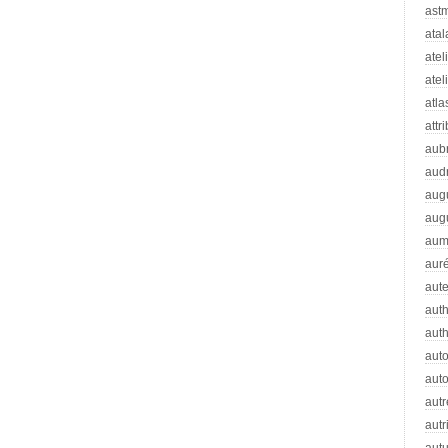
ast
atal
atel
atel
atla
attr
aub
aud
aug
aug
aum
auré
aut
auth
aut
aut
auto
autr
autr