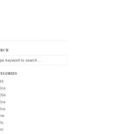
ARCH
TEGORIES
16
5ca
05e
0ca
5ca
me
0s
mm