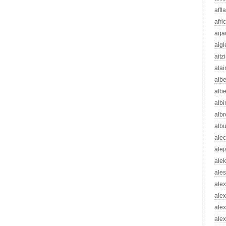
affl
afri
aga
aigl
aitz
alai
albe
albe
albi
albr
alb
ale
ale
ale
ale
ale
ale
ale
alex