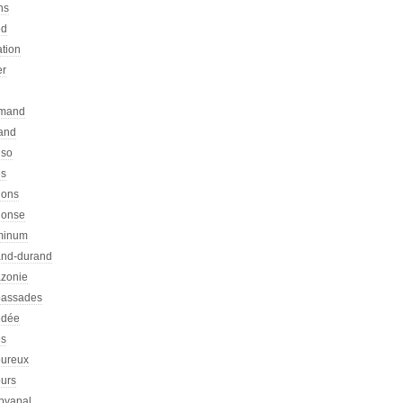
ns
ed
ation
er
emand
rand
nso
es
hons
honse
minum
nd-durand
zonie
assades
dée
s
ureux
urs
pyapal