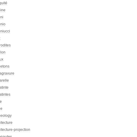
quité
oine
ni
onio
niucci
t
rodites
llon
ux
letons
agravure
arelle
tinte
tintes
re
he
heology
itecture
itecture-projection
onautes