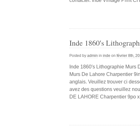
contacter. Inde Vintage Prin
Inde 1860′s Lithograp
Posted by
admin
in
inde
on
février 8th, 2
Inde 1860′s Lithographie Murs 
Murs De Lahore Charpentier 9in X
anglais. Veuillez trouver ci des
avez des questions veuillez no
DE LAHORE Charpentier 9po x 