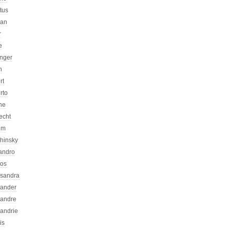
atus
can
r
e
inger
n
rt
rto
ne
echt
um
chinsky
jandro
kos
ssandra
xander
xandre
xandrie
is