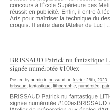
concours à lÉcole Supérieure des Métie
réussit en publicité. Enfin, il entre à l
Arts pour maîtriser la technique du des
croquis. Il entre dans lAtelier de Luc [
BRISSAUD Patrick nu fantastiqu
signée numérotée #100ex
Posted by
admin
in
brissaud
on
février 26th, 2020
brissaud
,
fantastique
,
lithographie
,
numérotée
,
patr
BRISSAUD Patrick nu fantastique L
signée numérotée #100exBRISSAUD su
lAtelier de préparation aux écoles dArt