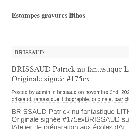
Estampes gravures lithos
BRISSAUD
BRISSAUD Patrick nu fantastiqu
Originale signée #175ex
Posted by
admin
in
brissaud
on
novembre 2nd, 20
brissaud
,
fantastique
,
lithographie
,
originale
,
patric
BRISSAUD Patrick nu fantastique L
Originale signée #175exBRISSAUD suit
lAtelier de préparation aux écoles dArt