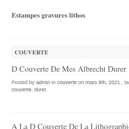
Estampes gravures lithos
COUVERTE
D Couverte De Mes Albrecht Durer
Posted by
admin
in
couverte
on
mars 9th, 2021
, t
couverte
,
durer
.
A La D Couverte De La Lithographi