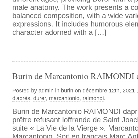
male anatomy. The work presents a c
balanced composition, with a wide vari
expressions. It includes humorous ele
character adorned with a […]
Burin de Marcantonio RAIMONDI d
Posted by
admin
in
burin
on
décembre 12th, 2021
d'après
,
durer
,
marcantonio
,
raimondi
.
Burin de Marcantonio RAIMONDI dapr
prêtre refusant loffrande de Saint Joa
suite « La Vie de la Vierge ». Marcant
Marcantonio. Soit en français Marc An