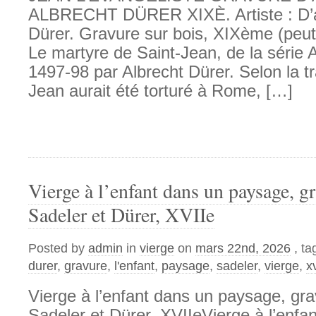
ALBRECHT DÜRER XIXÈ. Artiste : D’a
Dürer. Gravure sur bois, XIXème (peut-
Le martyre de Saint-Jean, de la série
1497-98 par Albrecht Dürer. Selon la tr
Jean aurait été torturé à Rome, […]
Vierge à l’enfant dans un paysage, g
Sadeler et Dürer, XVIIe
Posted by
admin
in
vierge
on
mars 22nd, 2026
, t
durer
,
gravure
,
l'enfant
,
paysage
,
sadeler
,
vierge
,
x
Vierge à l’enfant dans un paysage, gra
Sadeler et Dürer, XVIIeVierge à l’enfa