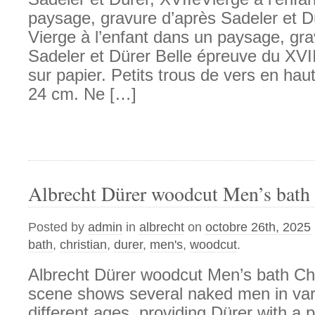
paysage, gravure d’après Sadeler et D
Vierge à l’enfant dans un paysage, gra
Sadeler et Dürer Belle épreuve du XVII
sur papier. Petits trous de vers en hau
24 cm. Ne […]
Albrecht Dürer woodcut Men’s bath 
Posted by
admin
in
albrecht
on
octobre 26th, 2025
bath
,
christian
,
durer
,
men's
,
woodcut
.
Albrecht Dürer woodcut Men’s bath Chr
scene shows several naked men in var
different ages, providing Dürer with a p