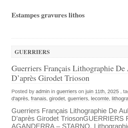
Estampes gravures lithos
GUERRIERS
Guerriers Français Lithographie D
D’après Girodet Trioson
Posted by
admin
in
guerriers
on
juin 11th, 2025
, t
d'après
,
franais
,
girodet
,
guerriers
,
lecomte
,
lithogr
Guerriers Français Lithographie De A
D’après Girodet TriosonGUERRIERS
AGANDERRA – STARNO. Lithographie 