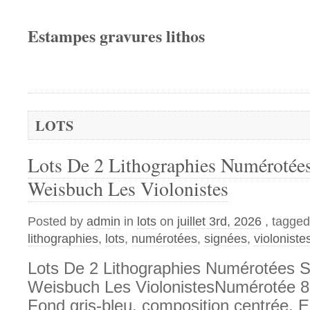
Estampes gravures lithos
LOTS
Lots De 2 Lithographies Numérotée
Weisbuch Les Violonistes
Posted by
admin
in
lots
on
juillet 3rd, 2026
, tagge
lithographies
,
lots
,
numérotées
,
signées
,
violoniste
Lots De 2 Lithographies Numérotées 
Weisbuch Les ViolonistesNumérotée 8
Fond gris-bleu, composition centrée. 