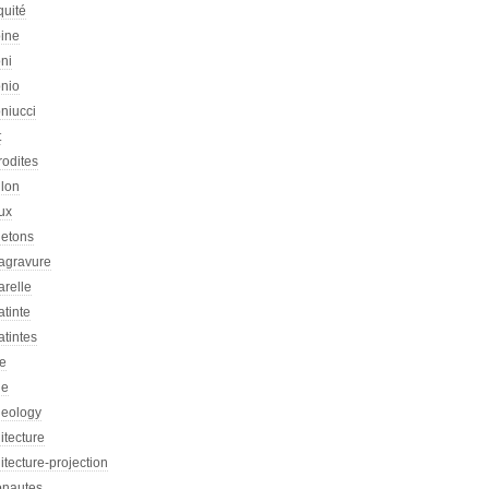
quité
oine
ni
onio
niucci
t
rodites
llon
ux
letons
agravure
arelle
tinte
tintes
re
he
heology
itecture
itecture-projection
onautes