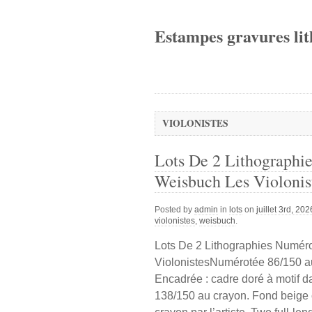
Estampes gravures lit
VIOLONISTES
Lots De 2 Lithographi
Weisbuch Les Violonis
Posted by
admin
in
lots
on
juillet 3rd, 202
violonistes
,
weisbuch
.
Lots De 2 Lithographies Numé
ViolonistesNumérotée 86/150 au
Encadrée : cadre doré à motif d
138/150 au crayon. Fond beige c