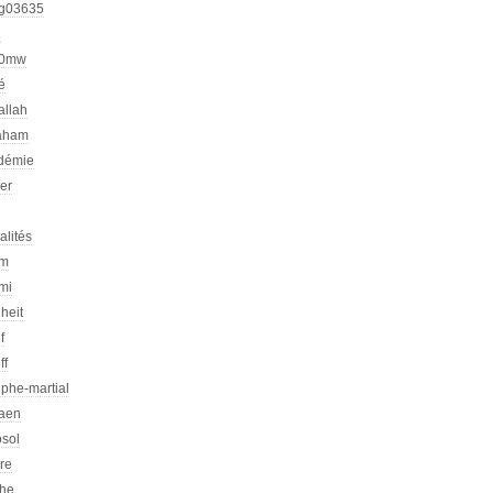
g03635
h
00mw
é
allah
aham
démie
er
alités
am
mi
heit
f
ff
phe-martial
iaen
osol
ire
che