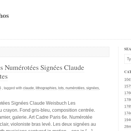
hos
SE
es Numérotées Signées Claude
CA
tes
10d
157
6
, tagged with
claude
,
lithographies
,
lots
,
numérotées
,
signées
,
176
178
rotées Signées Claude Weisbuch Les
178
 crayon. Fond gris-bleu, composition centrée.
17è
amier, galerie. Art Cadre Paris 6e. Numérotée
194
lair, violoniste bras levé. Les deux signées au
28