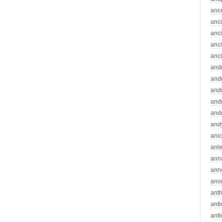
anc
anc
anc
anc
anc
and
andr
and
and
and
and
ani
anle
ann
ann
ano
ant
ant
ant