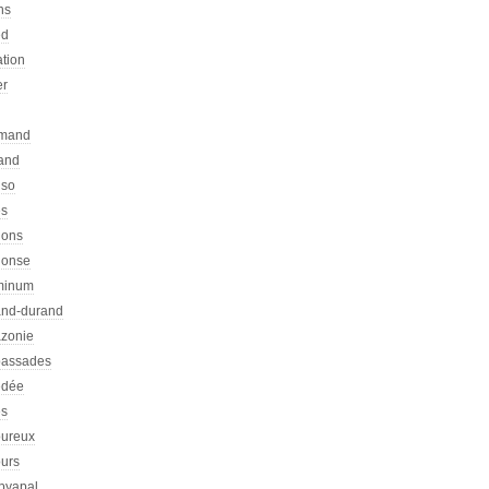
ns
ed
ation
er
emand
rand
nso
es
hons
honse
minum
nd-durand
zonie
assades
dée
s
ureux
urs
pyapal