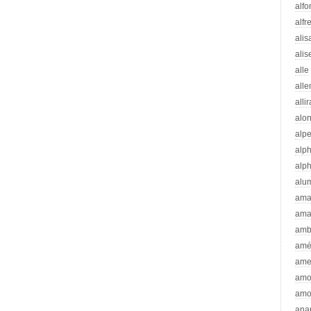
alfo
alfr
alis
alis
alle
all
alli
alo
alp
alp
alp
alu
ama
ama
amb
amé
ame
amo
amo
ana