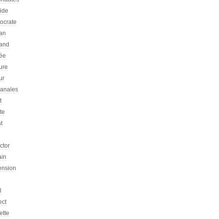
tide
tocrate
an
and
ée
ure
ur
sanales
t
ste
at
ictor
ain
ension
l
ect
ette