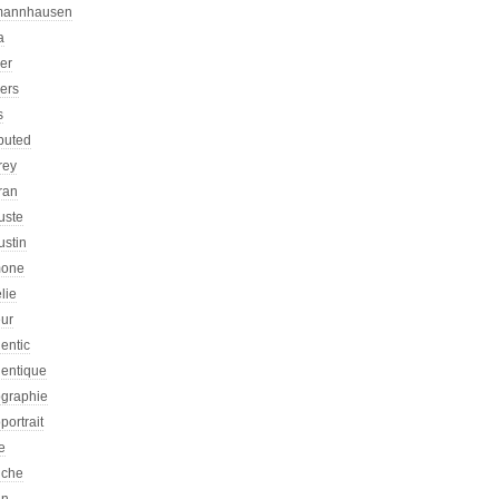
mannhausen
a
ier
iers
s
ibuted
rey
ran
uste
ustin
one
lie
eur
entic
hentique
ographie
portrait
e
iche