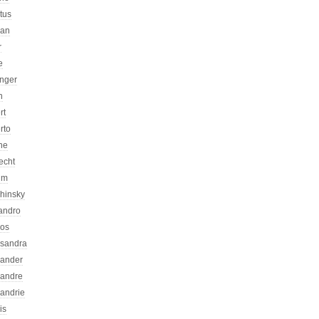
atus
can
r
e
inger
n
rt
rto
ne
echt
um
chinsky
jandro
kos
ssandra
xander
xandre
xandrie
is