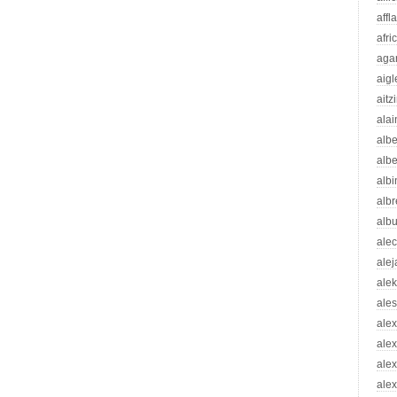
affl
afri
aga
aigl
aitz
alai
albe
albe
albi
albr
alb
ale
ale
ale
ale
ale
ale
ale
alex