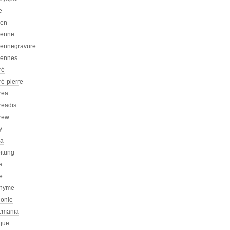
e
ien
ienne
iennegravure
iennes
ré
é-pierre
rea
readis
rew
y
ca
itung
a
e
nyme
honie
icmania
ique