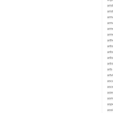
aris
aris
arm
arm
arm
arm
arth
arti
artis
arti
artr
arts
artv
asc
asc
asie
asm
asp
assi