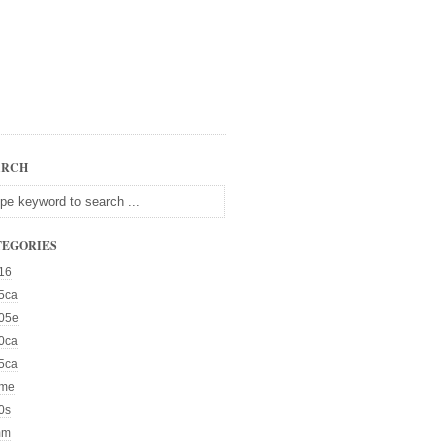
ARCH
TEGORIES
16
5ca
05e
0ca
5ca
me
0s
mm