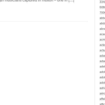
ength musicians captured in motion – one in […]
334
60t
70
abb
abd
abr
aca
acm
acte
actu
ad
ada
adel
adol
adol
adol
adr
aér
affa
affi