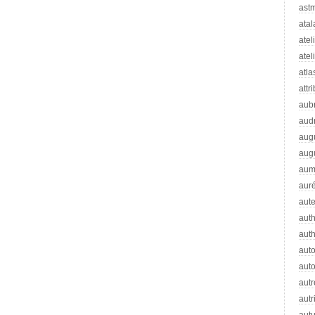
ast
atal
atel
atel
atla
attr
aub
aud
aug
aug
aum
auré
aut
auth
aut
aut
auto
autr
autr