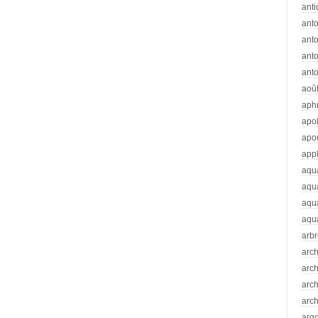
anti
ant
anto
ant
anto
aoû
aph
apo
apo
app
aqu
aqu
aqua
aqua
arb
arc
arc
arch
arch
arg