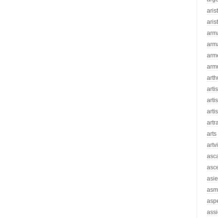
aris
aris
arm
arm
arm
arm
arth
arti
artis
arti
artr
arts
artv
asc
asc
asie
asm
asp
assi