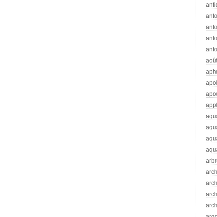
anti
ant
anto
ant
anto
aoû
aph
apo
apo
app
aqu
aqu
aqua
aqua
arb
arc
arc
arch
arch
arg