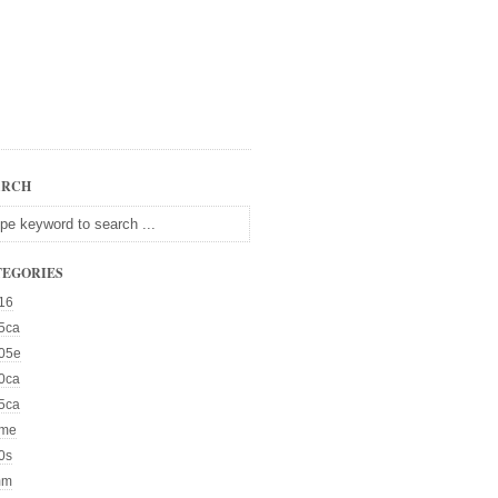
ARCH
TEGORIES
16
5ca
05e
0ca
5ca
me
0s
mm