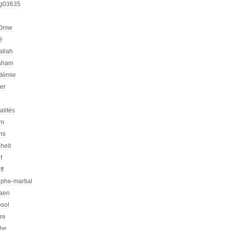
g03635
h
00mw
é
allah
aham
démie
er
alités
am
mi
heit
f
ff
phe-martial
iaen
osol
ire
che