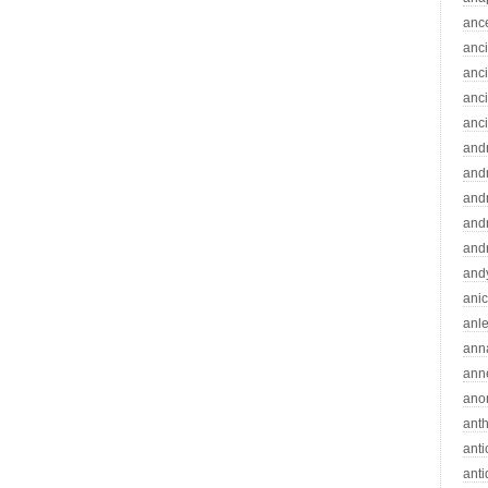
anc
anc
anc
anc
anc
and
andr
and
and
and
and
ani
anle
ann
ann
ano
ant
ant
ant