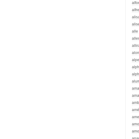
alfo
alfr
alis
alis
alle
all
alli
alo
alp
alp
alp
alu
ama
ama
amb
amé
ame
amo
amo
ana