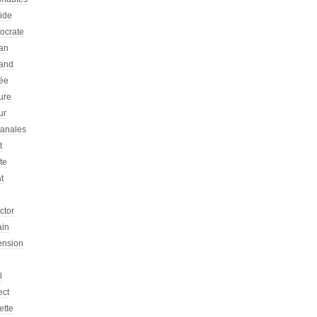
tide
tocrate
an
and
ée
ure
ur
sanales
t
ste
at
ictor
ain
ension
l
ect
ette