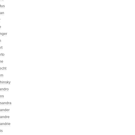
atus
can
r
e
inger
n
rt
rto
ne
echt
um
chinsky
jandro
kos
ssandra
xander
xandre
xandrie
is