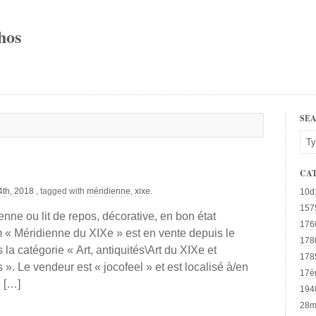
hos
SE
CA
4th, 2018
, tagged with
méridienne
,
xixe
.
10d
157
nne ou lit de repos, décorative, en bon état
176
em « Méridienne du XIXe » est en vente depuis le
178
 la catégorie « Art, antiquités\Art du XIXe et
178
 ». Le vendeur est « jocofeel » et est localisé à/en
17è
e […]
194
28