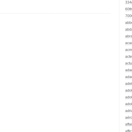
334
60t
70
abb
abd
abr
aca
acm
acte
actu
ad
ada
adel
adol
adol
adol
adr
aér
affa
affi