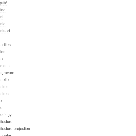
quité
oine
ni
onio
niucci
t
rodites
llon
ux
letons
agravure
arelle
tinte
tintes
re
he
heology
itecture
itecture-projection
onautes