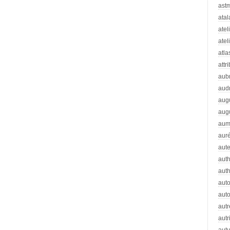
ast
atal
atel
atel
atla
attr
aub
aud
aug
aug
aum
auré
aut
auth
aut
aut
auto
autr
autr