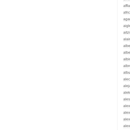
affl
afri
aga
aigl
aitz
alai
albe
albe
albi
albr
alb
ale
ale
ale
ale
ale
ale
ale
alex