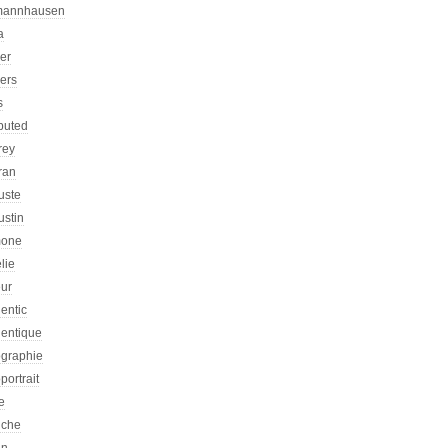
mannhausen
a
ier
iers
s
ibuted
rey
ran
uste
ustin
one
lie
eur
entic
hentique
ographie
portrait
e
iche