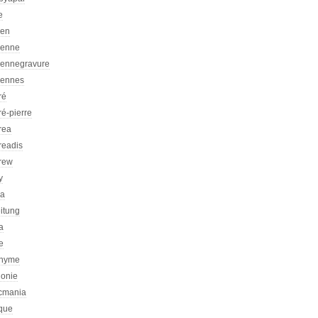
e
ien
ienne
iennegravure
iennes
ré
é-pierre
rea
readis
rew
y
ca
itung
a
e
nyme
honie
icmania
ique