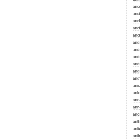
anc
anc
anc
anc
anc
and
andr
and
and
and
and
ani
anle
ann
ann
ano
ant
ant
ant