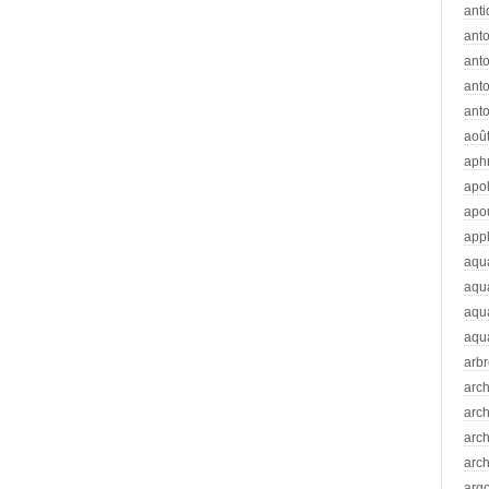
anti
ant
anto
ant
anto
aoû
aph
apo
apo
app
aqu
aqu
aqua
aqua
arb
arc
arc
arch
arch
arg