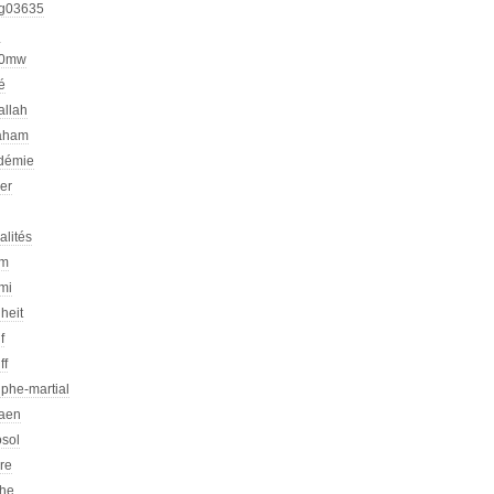
g03635
h
00mw
é
allah
aham
démie
er
alités
am
mi
heit
f
ff
phe-martial
iaen
osol
ire
che