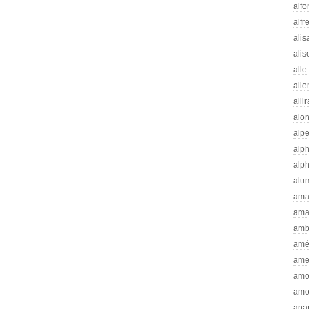
alfo
alfr
alis
alis
alle
all
alli
alo
alp
alp
alp
alu
ama
ama
amb
amé
ame
amo
amo
ana