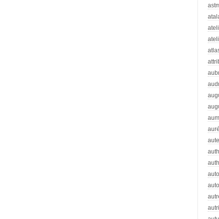
ast
atal
atel
atel
atla
attr
aub
aud
aug
aug
aum
auré
aut
auth
aut
aut
auto
autr
autr