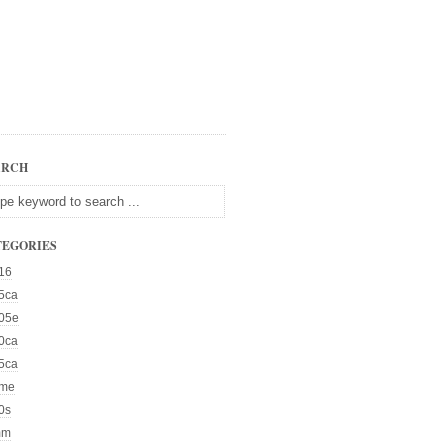
ARCH
TEGORIES
16
5ca
05e
0ca
5ca
me
0s
mm