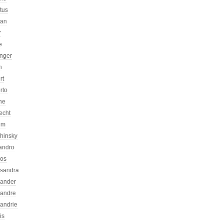
atus
can
r
e
inger
n
rt
rto
ne
echt
um
chinsky
jandro
kos
ssandra
xander
xandre
xandrie
is