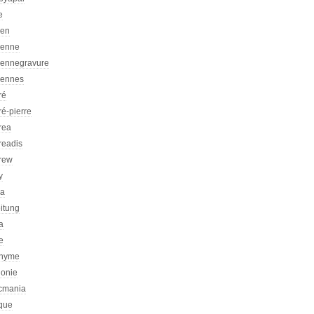
e
ien
ienne
iennegravure
iennes
ré
é-pierre
rea
readis
rew
y
ca
itung
a
e
nyme
honie
icmania
ique