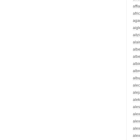
affl
afri
aga
aigl
aitz
alai
albe
albe
albi
albr
alb
ale
ale
ale
ale
ale
ale
ale
alex