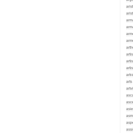
aris
aris
arm
arm
arm
arm
arth
arti
artis
arti
artr
arts
artv
asc
asc
asie
asm
asp
assi