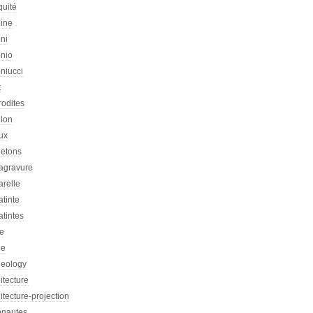
quité
oine
ni
onio
niucci
t
rodites
llon
ux
letons
agravure
arelle
tinte
tintes
re
he
heology
itecture
itecture-projection
onautes