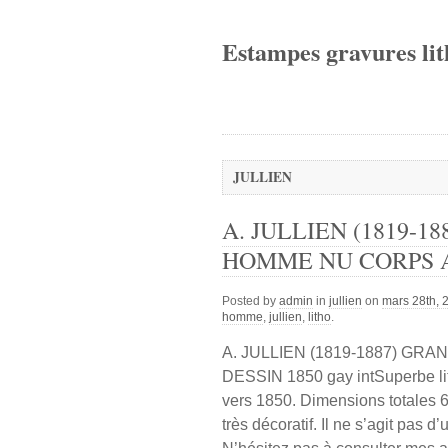
Estampes gravures lit
JULLIEN
A. JULLIEN (1819-
HOMME NU CORPS AN
Posted by
admin
in
jullien
on
mars 28th, 
homme
,
jullien
,
litho
.
A. JULLIEN (1819-1887) G
DESSIN 1850 gay intSuperbe li
vers 1850. Dimensions totales 
très décoratif. Il ne s’agit pas