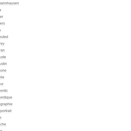
mannhausen
a
ier
iers
s
ibuted
rey
ran
uste
ustin
one
lie
eur
entic
hentique
ographie
portrait
e
iche