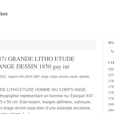
hos
SE
1887) GRANDE LITHO ETUDE
CA
GE DESSIN 1850 gay int
10d
157
2018
, tagged with
1819-1887
,
ange
,
corps
,
dessin
,
etude
,
grande
,
176
178
RANDE LITHO ETUDE HOMME NU CORPS ANGE
178
thographie représentant un homme nu. Epoque XIX°,
17è
65 x 50 cm. Etat moyen, marges abîmées, salissure,
194
 d’un tirage récent mais bien d’une estampe ancienne.
28