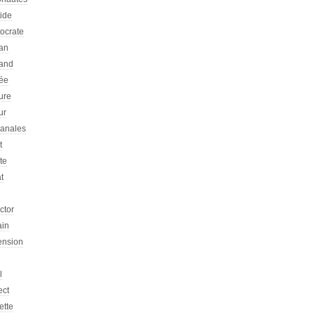
tide
tocrate
an
and
ée
ure
ur
sanales
t
ste
at
ictor
ain
ension
l
ect
ette