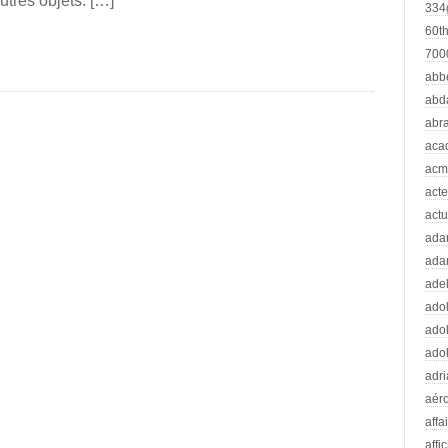
utres objets. […]
334
60t
70
abb
abd
abr
aca
acm
acte
actu
ad
ada
adel
adol
adol
adol
adr
aér
affa
affi