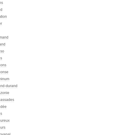
ns
ed
ation
er
emand
rand
nso
es
hons
honse
minum
nd-durand
zonie
assades
dée
s
ureux
urs
pyapal