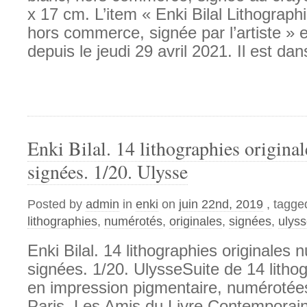
x 17 cm. L’item « Enki Bilal Lithograph
hors commerce, signée par l’artiste » 
depuis le jeudi 29 avril 2021. Il est dan
Enki Bilal. 14 lithographies origina
signées. 1/20. Ulysse
Posted by
admin
in
enki
on
juin 22nd, 2019
, tagge
lithographies
,
numérotés
,
originales
,
signées
,
ulys
Enki Bilal. 14 lithographies originales 
signées. 1/20. UlysseSuite de 14 lithog
en impression pigmentaire, numérotées
Paris, Les Amis du Livre Contemporain