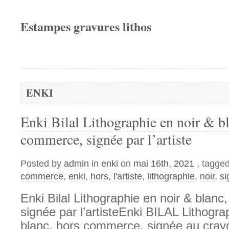
Estampes gravures lithos
ENKI
Enki Bilal Lithographie en noir & bl
commerce, signée par l’artiste
Posted by
admin
in
enki
on
mai 16th, 2021
, tagge
commerce
,
enki
,
hors
,
l'artiste
,
lithographie
,
noir
,
si
Enki Bilal Lithographie en noir & blan
signée par l’artisteEnki BILAL Lithogra
blanc, hors commerce, signée au crayon