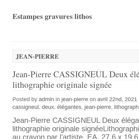
Estampes gravures lithos
JEAN-PIERRE
Jean-Pierre CASSIGNEUL Deux élég
lithographie originale signée
Posted by
admin
in
jean-pierre
on
avril 22nd, 2021
cassigneul
,
deux
,
élégantes
,
jean-pierre
,
lithograph
Jean-Pierre CASSIGNEUL Deux élégan
lithographie originale signéeLithograph
au crayon par l’artiste, EA. 27.6 x 19.6