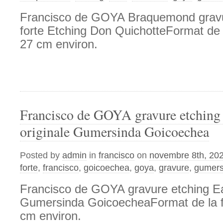
Francisco de GOYA Braquemond gravu
forte Etching Don QuichotteFormat de l
27 cm environ.
Francisco de GOYA gravure etching 
originale Gumersinda Goicoechea
Posted by
admin
in
francisco
on
novembre 8th, 20
forte
,
francisco
,
goicoechea
,
goya
,
gravure
,
gumers
Francisco de GOYA gravure etching Eau
Gumersinda GoicoecheaFormat de la fe
cm environ.