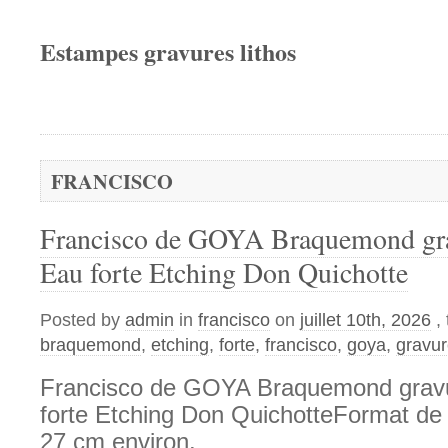
Estampes gravures lithos
FRANCISCO
Francisco de GOYA Braquemond gra
Eau forte Etching Don Quichotte
Posted by
admin
in
francisco
on
juillet 10th, 2026
,
braquemond
,
etching
,
forte
,
francisco
,
goya
,
gravu
Francisco de GOYA Braquemond gravu
forte Etching Don QuichotteFormat de l
27 cm environ.