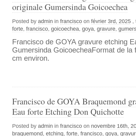
originale Gumersinda Goicoechea
Posted by
admin
in
francisco
on
février 3rd, 2025
,
forte
,
francisco
,
goicoechea
,
goya
,
gravure
,
gumers
Francisco de GOYA gravure etching Eau
Gumersinda GoicoecheaFormat de la fe
cm environ.
Francisco de GOYA Braquemond gra
Eau forte Etching Don Quichotte
Posted by
admin
in
francisco
on
novembre 16th, 2
braquemond
,
etching
,
forte
,
francisco
,
goya
,
gravu