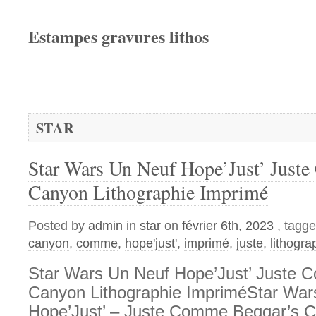
Estampes gravures lithos
STAR
Star Wars Un Neuf Hope’Just’ Just
Canyon Lithographie Imprimé
Posted by
admin
in
star
on
février 6th, 2023
, tagg
canyon
,
comme
,
hope'just'
,
imprimé
,
juste
,
lithogra
Star Wars Un Neuf Hope’Just’ Juste 
Canyon Lithographie ImpriméStar War
Hope’Just’ – Juste Comme Beggar’s 