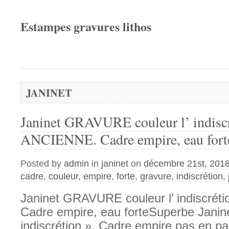
Estampes gravures lithos
JANINET
Janinet GRAVURE couleur l’ indisc
ANCIENNE. Cadre empire, eau fort
Posted by
admin
in
janinet
on
décembre 21st, 201
cadre
,
couleur
,
empire
,
forte
,
gravure
,
indiscrétion
,
Janinet GRAVURE couleur l’ indiscré
Cadre empire, eau forteSuperbe Janine
indiscrétion ». Cadre empire pas en par