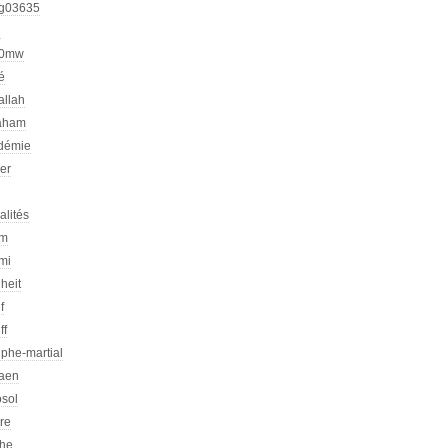
g03635
h
00mw
é
allah
aham
démie
er
alités
am
mi
heit
f
ff
phe-martial
iaen
osol
ire
che