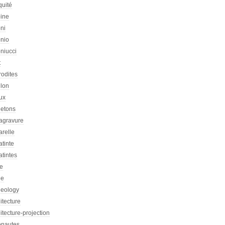
quité
oine
ni
onio
niucci
t
rodites
llon
ux
letons
agravure
arelle
tinte
tintes
re
he
heology
itecture
itecture-projection
onautes