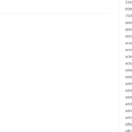
334
60t
70
abb
abd
abr
aca
acm
acte
actu
ad
ada
adel
adol
adol
adol
adr
aér
affa
affi