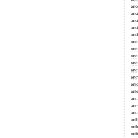
anc
anc
anc
anc
anc
and
andr
and
and
and
and
ani
anle
ann
ann
ano
ant
ant
ant