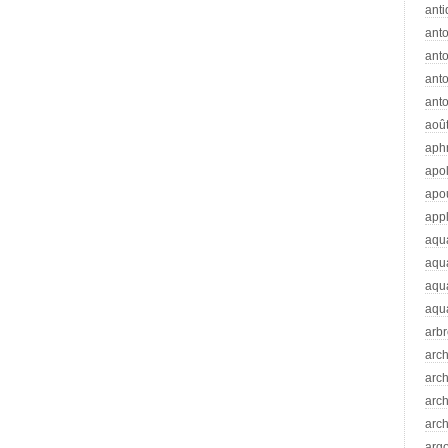
anti
ant
anto
ant
anto
aoû
aph
apo
apo
app
aqu
aqu
aqua
aqua
arb
arc
arc
arch
arch
arg