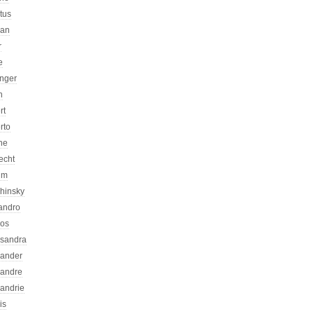
atus
can
r
e
inger
n
rt
rto
ne
echt
um
chinsky
jandro
kos
ssandra
xander
xandre
xandrie
is