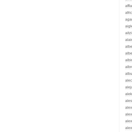
affl
afri
aga
aigl
aitz
alai
albe
albe
albi
albr
alb
ale
ale
ale
ale
ale
ale
ale
alex