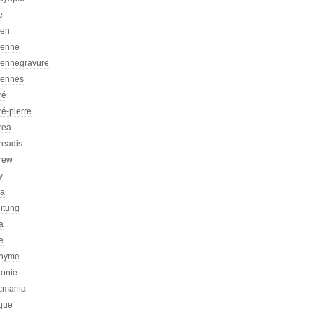
e
ien
ienne
iennegravure
iennes
ré
é-pierre
rea
readis
rew
y
ca
itung
a
e
nyme
honie
icmania
ique