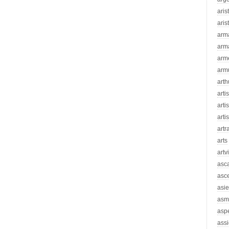
aris
aris
arm
arm
arm
arm
arth
arti
artis
arti
artr
arts
artv
asc
asc
asie
asm
asp
assi