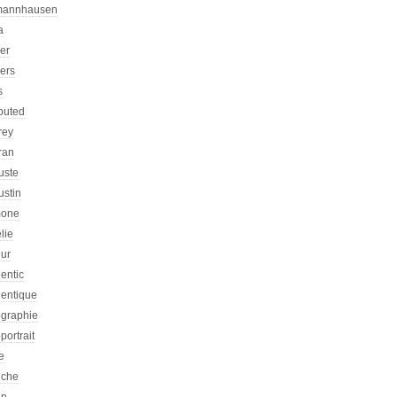
mannhausen
a
ier
iers
s
ibuted
rey
ran
uste
ustin
one
lie
eur
entic
hentique
ographie
portrait
e
iche