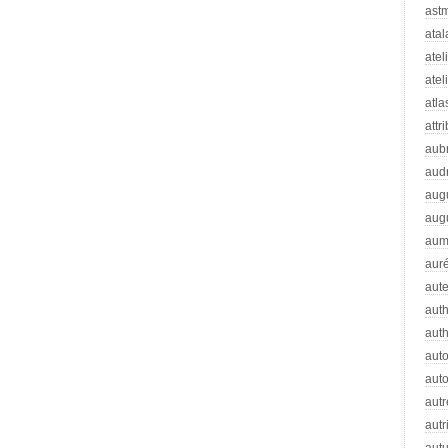
ast
atal
atel
atel
atla
attr
aub
aud
aug
aug
aum
auré
aut
auth
aut
aut
auto
autr
autr