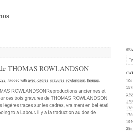
hos
SE
ures de THOMAS ROWLANDSON
CA
2022
, tagged with
avec
,
cadres
,
gravures
,
rowlandson
,
thomas
.
10d
157
THOMAS ROWLANDSONReproductions anciennes et
176
l pour ces trois gravures de THOMAS ROWLANDSON.
178
 légères traces sur les cadres, vraiment en bel état!
178
ng to a Labour. Il y a la traduction au dos de
17è
194
28