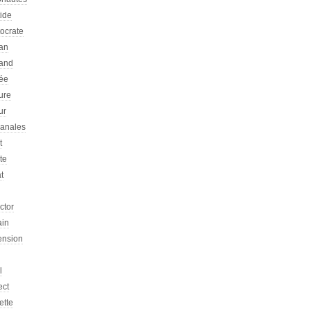
tide
tocrate
an
and
ée
ure
ur
sanales
t
ste
at
ictor
ain
ension
l
ect
ette