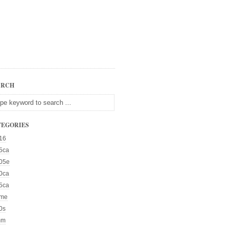
ARCH
TEGORIES
16
5ca
05e
0ca
5ca
me
0s
mm