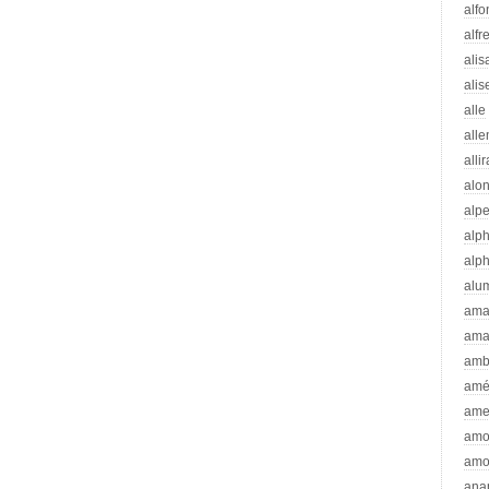
alfo
alfr
alis
alis
alle
all
alli
alo
alp
alp
alp
alu
ama
ama
amb
amé
ame
amo
amo
ana