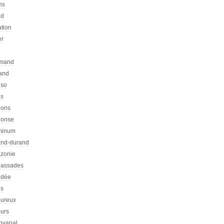
ns
ed
ation
er
emand
rand
nso
es
hons
honse
minum
nd-durand
zonie
assades
dée
s
ureux
urs
pyapal