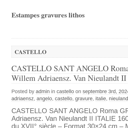
Estampes gravures lithos
CASTELLO
CASTELLO SANT ANGELO Rom
Willem Adriaensz. Van Nieulandt I
Posted by
admin
in
castello
on
septembre 3rd, 202
adriaensz
,
angelo
,
castello
,
gravure
,
italie
,
nieuland
CASTELLO SANT ANGELO Roma GR
Adriaensz. Van Nieulandt II ITALIE 16
du XVII° siècle – Format 30×24 cm – M