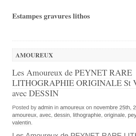
Estampes gravures lithos
AMOUREUX
Les Amoureux de PEYNET RARE
LITHOGRAPHIE ORIGINALE St Val
avec DESSIN
Posted by
admin
in
amoureux
on
novembre 25th, 
amoureux
,
avec
,
dessin
,
lithographie
,
originale
,
pey
valentin
.
Les Amoureux de PEYNET RARE L