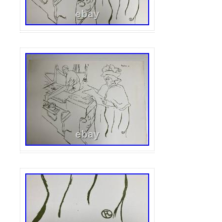
illustrations similaires sont également util
principaux stylistes et designers pour déc
et cafés, hôtels, casinos et autres pièces e
compte contient des illustrations imprimée
Nouveau, Classicisme, Baroque et Rococo
Renaissance et victorienne, France impéri
Portraits, paysages, natures mortes et pl
les illustrations sont absolument originale
d’albums d’art et de tirages illustrés des t
siècles. En outre, je réponds volontiers à
rapidement et vous conseille en détail. S
mon matériel d’art, n’oubliez pas de laiss
de vous abonner aux mises à jour. Notre 
constamment mis à jour et nous serons t
vous surprendre avec de nouvelles ouvres
également que toutes mes illustrations pr
originales imprimées et peuvent donc cont