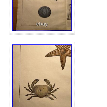
de vous abonner aux mises à jour. Notre 
constamment mis à jour et nous serons t
vous surprendre avec de nouvelles ouvres
également que toutes mes illustrations pr
originales imprimées et peuvent donc cont
d’autres illustrations au dos. Les grandes i
peuvent avoir un pli ou un pli au centre de
les PIQUEURS SUR CUIVRE, GRAVURES
LITHOGRAPHIES, TIRAGES D’ART et tout 
rapporte. Je ne suis pas un expert et je 
déterminer avec une précision à 100% que
ou telle illustration a été créée. EN C
POUVEZ DONC EFFECTUER UN RETOUR
D’UN MOIS ET JE VOUS REMBOURSERA