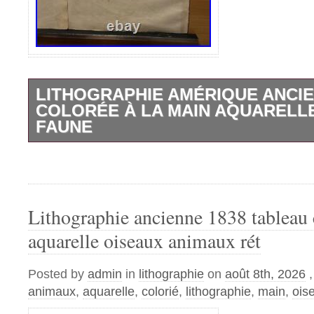
LITHOGRAPHIE AMÉRIQUE ANCIE
COLORÉE À LA MAIN AQUARELL
FAUNE
Lithographie ancienne 100% ORIGINAL 183
colorié à la main tableaux vintage rétro d
mesdames et messieurs. Je suis heureux d
dans ma boutique de graphismes anciens 
Lithographie ancienne 1838 tableau 
Boutique ». Vous trouverez ici un grand
aquarelle oiseaux animaux rét
d’art originales, gravure sur bois, gravure
sur acier, litographie, graphisme de peintr
Posted by
admin
in
lithographie
on
août 8th, 2026
peintres et graphistes célèbres des XVIII
animaux
,
aquarelle
,
colorié
,
lithographie
,
main
,
ois
siècles. Les thèmes des publications grap