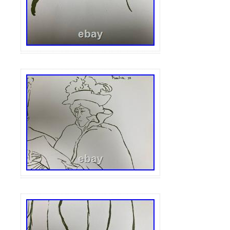
d’autres illustrations au dos. Les grandes i
peuvent avoir un pli ou un pli au centre de
les PIQUEURS SUR CUIVRE, GRAVURES
LITHOGRAPHIES, TIRAGES D’ART et tout 
rapporte. Je ne suis pas un expert et je 
déterminer avec une précision à 100% que
ou telle illustration a été créée. EN C
POUVEZ DONC EFFECTUER UN RETOUR
D’UN MOIS ET JE VOUS REMBOURSERA