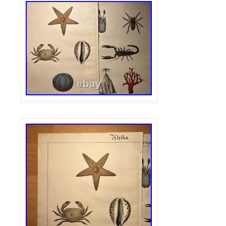
variés et répondront aux besoins des amat
exigeants, des plus simples capables de d
de chaque échantillonneur. Vous pouvez 
gracieusement les murs du travail ou de l
de la chambre ou du salon jusqu’à des pi
illustrations similaires sont également util
principaux stylistes et designers pour déc
et cafés, hôtels, casinos et autres pièces e
compte contient des illustrations imprimée
Nouveau, Classicisme, Baroque et Rococo
Renaissance et victorienne, France impéri
Portraits, paysages, natures mortes et pl
les illustrations sont absolument originale
d’albums d’art et de tirages illustrés des t
siècles. En outre, je réponds volontiers à
rapidement et vous conseille en détail. S
mon matériel d’art, n’oubliez pas de laiss