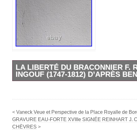
LA LIBERTÉ DU BRACONNIER F. R
INGOUF (1747-1812) D’APRÈS B
La liberté du braconnier d’après Benazec
très doux papier. Dimensions totales 59,5
conservation avec signes normaux d’âge,
jaunissements aux marges et un petit trou.
<
Vaneck Veue et Perspective de la Place Royalle de Bo
photo détaillées.
GRAVURE EAU-FORTE XVIIIe SIGNÉE REINHART J. 
CHÈVRES
>