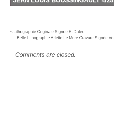
JEAN LOUIS BOUSSINGAULT 4/25
Gravure datant du XX° siècle – Format 4
général, quelques défauts mineurs.
<
Lithographie Originale Signee Et Datée
Belle Lithographie Arlette Le More Gravure Signée Vo
Comments are closed.