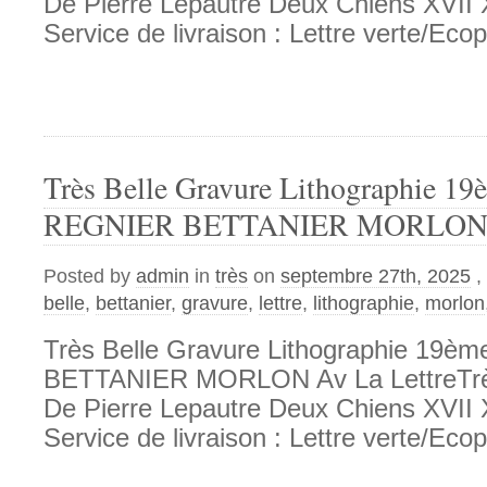
De Pierre Lepautre Deux Chiens XVII X
Service de livraison : Lettre verte/Ecopl
Très Belle Gravure Lithographie 19
REGNIER BETTANIER MORLON Av
Posted by
admin
in
très
on
septembre 27th, 2025
,
belle
,
bettanier
,
gravure
,
lettre
,
lithographie
,
morlon
Très Belle Gravure Lithographie 19è
BETTANIER MORLON Av La LettreTrès
De Pierre Lepautre Deux Chiens XVII X
Service de livraison : Lettre verte/Ecopl