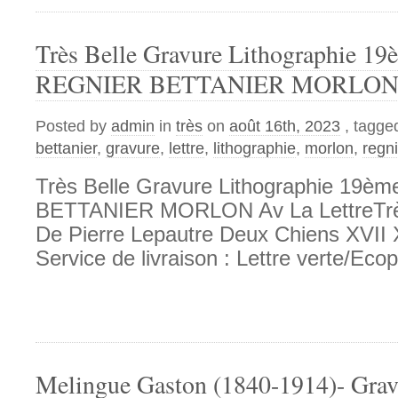
Très Belle Gravure Lithographie 19
REGNIER BETTANIER MORLON Av
Posted by
admin
in
très
on
août 16th, 2023
, tagge
bettanier
,
gravure
,
lettre
,
lithographie
,
morlon
,
regni
Très Belle Gravure Lithographie 19è
BETTANIER MORLON Av La LettreTrès
De Pierre Lepautre Deux Chiens XVII X
Service de livraison : Lettre verte/Ecopl
Melingue Gaston (1840-1914)- Grav