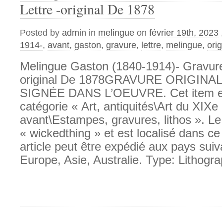
Lettre -original De 1878
Posted by
admin
in
melingue
on
février 19th, 2023
1914-
,
avant
,
gaston
,
gravure
,
lettre
,
melingue
,
orig
Melingue Gaston (1840-1914)- Gravure
original De 1878GRAVURE ORIGINA
SIGNÉE DANS L’OEUVRE. Cet item es
catégorie « Art, antiquités\Art du XIXe 
avant\Estampes, gravures, lithos ». L
« wickedthing » et est localisé dans c
article peut être expédié aux pays sui
Europe, Asie, Australie. Type: Lithogr