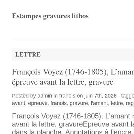
Estampes gravures lithos
LETTRE
François Voyez (1746-1805), L’amant
épreuve avant la lettre, gravure
Posted by
admin
in
franois
on
juin 7th, 2026
, tagg
avant
,
epreuve
,
franois
,
gravure
,
l'amant
,
lettre
,
reg
François Voyez (1746-1805), L’amant r
avant la lettre, gravureEpreuve avant la
dans la planche. Annotations à l’encre