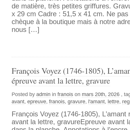
de matière, très petites griffures. Grav
x 29 cm Cadre : 51,5 x 41 cm. Ne pas 
chèque à la boutique mais à notre adr
nous […]
François Voyez (1746-1805), L’amant
épreuve avant la lettre, gravure
Posted by
admin
in
franois
on
mars 20th, 2026
, t
avant
,
epreuve
,
franois
,
gravure
,
l'amant
,
lettre
,
reg
François Voyez (1746-1805), L’amant r
avant la lettre, gravureEpreuve avant la
dans la planche. Annotations à l’encre