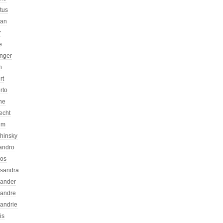
atus
can
r
e
inger
n
rt
rto
ne
echt
um
chinsky
jandro
kos
ssandra
xander
xandre
xandrie
is