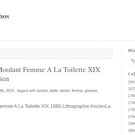
hos
SE
Mordant Femme A La Toilette XIX
CA
ien
10d
157
th, 2025
, tagged with
ancien
,
belle
,
daniel
,
femme
,
gravure
,
176
178
emme A La Toilette XIX 1880 Lithographie AncienLa
178
17è
194
28