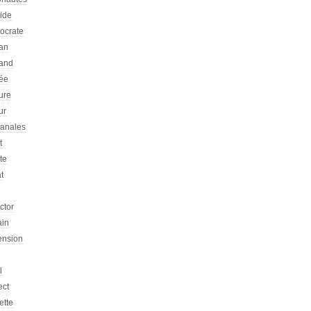
tide
tocrate
an
and
ée
ure
ur
sanales
t
ste
at
ictor
ain
ension
l
ect
ette