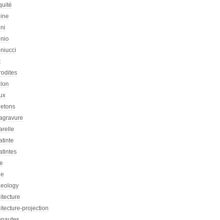
quité
oine
ni
onio
niucci
t
rodites
llon
ux
letons
agravure
arelle
tinte
tintes
re
he
heology
itecture
itecture-projection
onautes