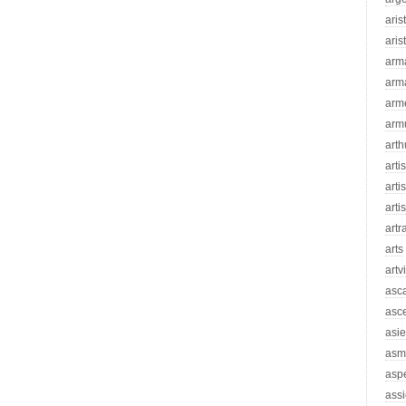
aris
aris
arm
arm
arm
arm
arth
arti
artis
arti
artr
arts
artv
asc
asc
asie
asm
asp
assi