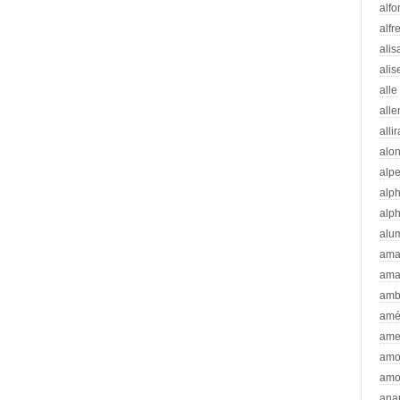
alfo
alfr
alis
alis
alle
all
alli
alo
alp
alp
alp
alu
ama
ama
amb
amé
ame
amo
amo
ana