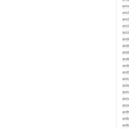
anc
anc
anc
anc
anc
and
andr
and
and
and
and
ani
anle
ann
ann
ano
ant
ant
ant