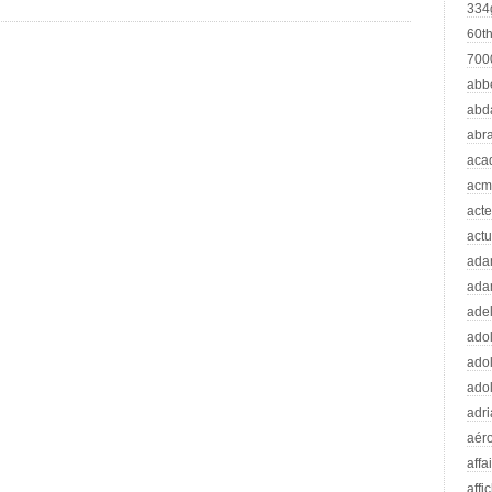
334
60t
70
abb
abd
abr
aca
acm
acte
actu
ad
ada
adel
adol
adol
adol
adr
aér
affa
affi