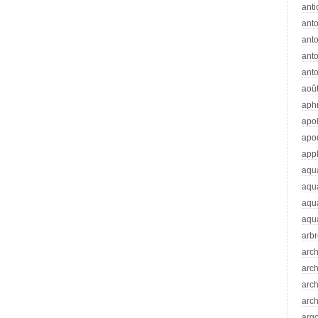
anti
ant
anto
ant
anto
aoû
aph
apo
apo
app
aqu
aqu
aqua
aqua
arb
arc
arc
arch
arch
arg