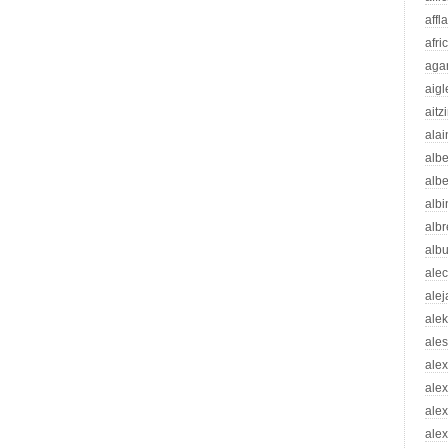
affl
afri
aga
aigl
aitz
alai
albe
albe
albi
albr
alb
ale
ale
ale
ale
ale
ale
ale
alex