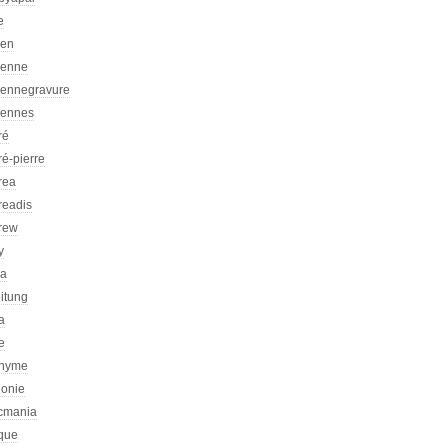
e
ien
ienne
iennegravure
iennes
ré
é-pierre
rea
readis
rew
y
ca
itung
a
e
nyme
honie
icmania
ique