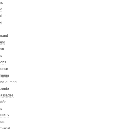
ns
ed
ation
er
emand
rand
nso
es
hons
honse
minum
nd-durand
zonie
assades
dée
s
ureux
urs
pyapal