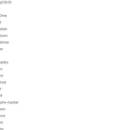
g03635
h
00mw
é
allah
aham
démie
er
alités
am
mi
heit
f
ff
phe-martial
iaen
osol
ire
che