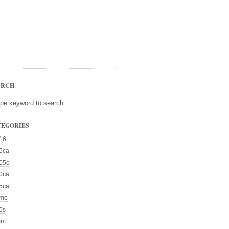
ARCH
TEGORIES
16
5ca
05e
0ca
5ca
me
0s
mm