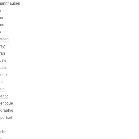
mannhausen
a
ier
iers
s
ibuted
rey
ran
uste
ustin
one
lie
eur
entic
hentique
ographie
portrait
e
iche