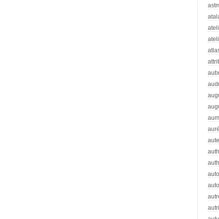
ast
atal
atel
atel
atla
attr
aub
aud
aug
aug
aum
auré
aut
auth
aut
aut
auto
autr
autr