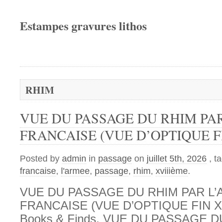
Estampes gravures lithos
RHIM
VUE DU PASSAGE DU RHIM PA
FRANCAISE (VUE D’OPTIQUE FI
Posted by
admin
in
passage
on
juillet 5th, 2026
, t
francaise
,
l'armee
,
passage
,
rhim
,
xviiième
.
VUE DU PASSAGE DU RHIM PAR L
FRANCAISE (VUE D’OPTIQUE FIN XV
Books & Finds. VUE DU PASSAGE 