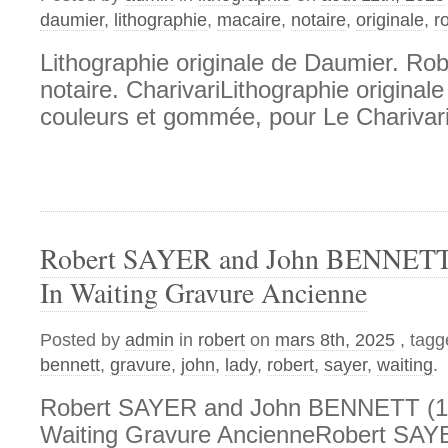
daumier
,
lithographie
,
macaire
,
notaire
,
originale
,
r
Lithographie originale de Daumier. Ro
notaire. CharivariLithographie original
couleurs et gommée, pour Le Charivari
Robert SAYER and John BENNETT
In Waiting Gravure Ancienne
Posted by
admin
in
robert
on
mars 8th, 2025
, tag
bennett
,
gravure
,
john
,
lady
,
robert
,
sayer
,
waiting
.
Robert SAYER and John BENNETT (17
Waiting Gravure AncienneRobert SAY