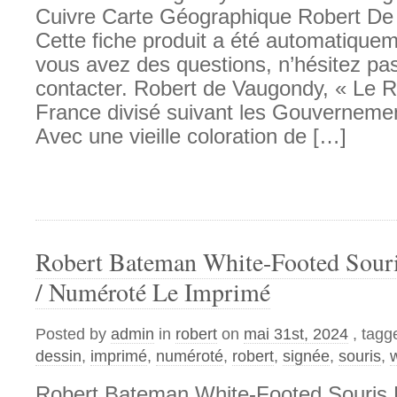
Cuivre Carte Géographique Robert De
Cette fiche produit a été automatiqueme
vous avez des questions, n’hésitez pa
contacter. Robert de Vaugondy, « Le
France divisé suivant les Gouverneme
Avec une vieille coloration de […]
Robert Bateman White-Footed Souri
/ Numéroté Le Imprimé
Posted by
admin
in
robert
on
mai 31st, 2024
, tagg
dessin
,
imprimé
,
numéroté
,
robert
,
signée
,
souris
,
Robert Bateman White-Footed Souris 