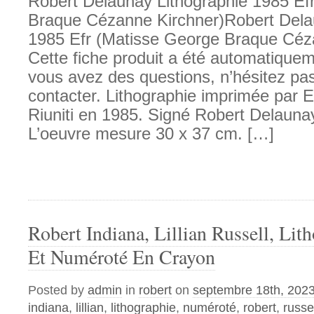
Robert Delaunay Lithographie 1985 Ef
Braque Cézanne Kirchner)Robert Dela
1985 Efr (Matisse George Braque Céz
Cette fiche produit a été automatiqueme
vous avez des questions, n’hésitez pa
contacter. Lithographie imprimée par E
Riuniti en 1985. Signé Robert Delaunay 
L’oeuvre mesure 30 x 37 cm. […]
Robert Indiana, Lillian Russell, Lit
Et Numéroté En Crayon
Posted by
admin
in
robert
on
septembre 18th, 202
indiana
,
lillian
,
lithographie
,
numéroté
,
robert
,
russe