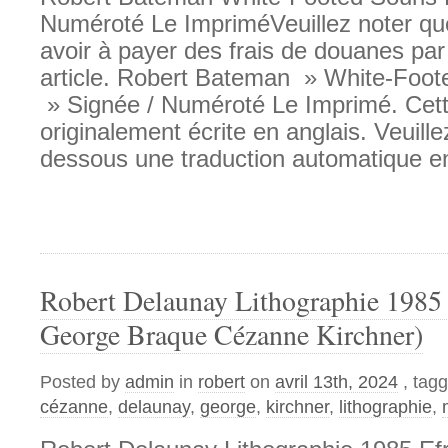
Numéroté Le ImpriméVeuillez noter qu
avoir à payer des frais de douanes par 
article. Robert Bateman » White-Foot
» Signée / Numéroté Le Imprimé. Cette
originalement écrite en anglais. Veuille
dessous une traduction automatique en
Robert Delaunay Lithographie 1985 
George Braque Cézanne Kirchner)
Posted by
admin
in
robert
on
avril 13th, 2024
, tag
cézanne
,
delaunay
,
george
,
kirchner
,
lithographie
,