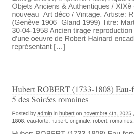
Objets Anciens & Authentiques / XIXè 
nouveau- Art déco / Vintage. Artiste: 
(Genève 1906- Gland 1999) Titre: Mar
30-04-1958 Ancien tirage reproduction 
d’une oeuvre de Robert Hainard encad
représentant […]
Hubert ROBERT (1733-1808) Eau-for
5 des Soirées romaines
Posted by
admin
in
hubert
on
novembre 4th, 2025
1808
,
eau-forte
,
hubert
,
originale
,
robert
,
romaines
Hubert ROBERT (1733-1808) Eau-forte 