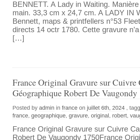
BENNETT. A Lady in Waiting. Manière n
main. 33,3 cm x 24,7 cm. A LADY IN
Bennett, maps & printfellers n°53 Fleet
directs 14 octr 1780. Cette gravure n’
[…]
France Original Gravure sur Cuivre 
Géographique Robert De Vaugondy
Posted by
admin
in
france
on
juillet 6th, 2024
, tag
france
,
geographique
,
gravure
,
original
,
robert
,
vau
France Original Gravure sur Cuivre C
Robert De Vaugondy 1750France Origi